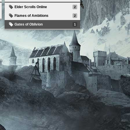
Elder Scrolls Online
2
Flames of Ambitions
2
Gates of Oblivion
1