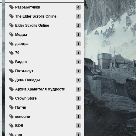
Разработчики
4
The Elder Scrolls Online
4
Elder Scrolls Online
2
Медиа
1
даэдра
1
70
1
Видео
1
Патч-ноут
1
День Победы
1
Архив Хранителя мудрости
1
Crown Store
1
Патчи
1
консоли
1
ВОВ
1
лор
1