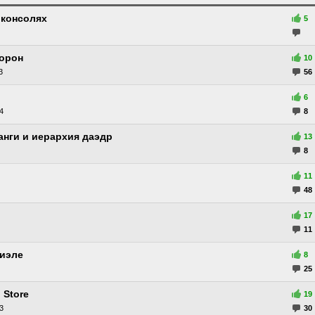
 консолях
5
корон
10
3
56
6
4
8
анги и иерархия даэдр
13
8
11
48
17
11
риэле
8
25
 Store
19
3
30