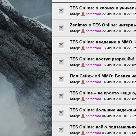
TES Online: о клонах и уникал
Автор:
nemezida
22 Июня 2012 в 22:55
Zenimax о TES Online: интер
Автор:
nemezida
22 Июня 2012 в 22:53
TES Online: введение в ММО. Ч
Автор:
nemezida
15 Июня 2012 в 22:22
TES Online: доступ разрешён!
Автор:
nemezida
15 Июня 2012 в 22:18
Пол Сейдж об ММО: Боевка не
Автор:
nemezida
14 Июня 2012 в 22:15
TES Online – не просто «еще
Автор:
nemezida
14 Июня 2012 в 22:10
TES Online: большие надежды
Автор:
nemezida
04 Июня 2012 в 18:22
TES Online: всё о подземелья
Автор:
nemezida
03 Июня 2012 в 18:14