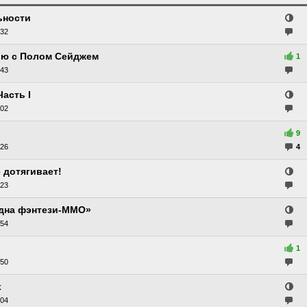
ьности
:32
вью с Полом Сейджем
1
:43
асть I
:02
9
:26
4
 дотягивает!
:23
 одна фэнтези-ММО»
:54
1
:50
х
:04