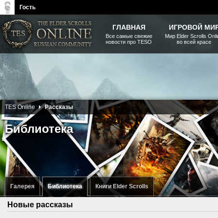
Гость
ГЛАВНАЯ
ИГРОВОЙ МИ
Все самые свежие
Мир Elder Scrolls Onl
новости про TESO
во всей красе
The Elder Scrolls, Fallout,
Bethesda Softworks - статьи,
новости, дополнения
TES Online
Рассказы
Библиотека
Галерея
Библиотека
Книги Elder Scrolls
Новые рассказы