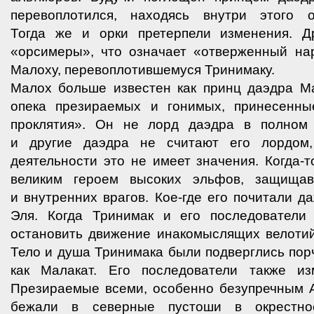
перевоплотился, находясь внутри этого о
Тогда же и орки претерпели изменения. 
«орсимеры», что означает «отверженный на
Малоху, перевоплотившемуся Тринимаку.
Малох больше известен как принц даэдра М
опека презираемых и гонимых, принесенны
проклятия». Он не лорд даэдра в полном 
и другие даэдра не считают его лордом
деятельности это не имеет значения. Когда-
великим героем высоких эльфов, защища
и внутренних врагов. Кое-где его почитали д
Эля. Когда Тринимак и его последователи
остановить движение инакомыслящих велотий
Тело и душа Тринимака были подверглись пор
как Малакат. Его последователи также из
Презираемые всеми, особенно безупречным А
бежали в северные пустоши в окрестно