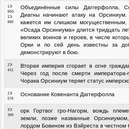
1Э
Объединённые силы Даггерфолла, С
950-
Диагны начинают атаку на Орсиниум.
1Э
кажется им слишком могущественным, 
980
«Осада Орсиниума» длится тридцать лет
великих воинов и героев, в числе кото
Орки и по сей день известны за доб
демонстрируют в бою.
2Э
Вторая империя сгорает в огне гражда
431
Через год после смерти императора-
Чорака Орсиниум теряет статус имперск
2Э
Основание Ковенанта Даггерфолла
576
3Э
орк Гортвог гро-Нагорм, вождь плем
399
земли, позже названные Орсиниумом
лордом Бовином из Вэйреста в честном 