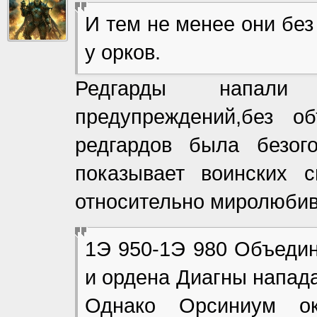
И тем не менее они бе
у орков.
Редгарды напали
предупреждений,без о
редгардов была безог
показывает воинских с
относительно миролюбив
1Э 950-1Э 980 Объедин
и ордена Диагны напад
Однако Орсиниум ока