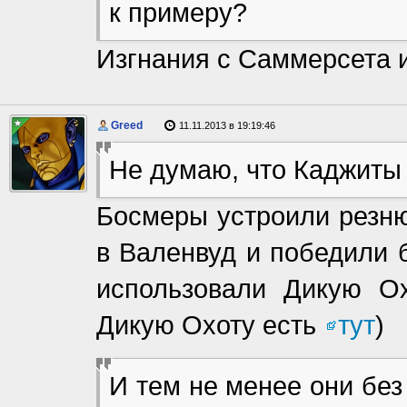
к примеру?
Изгнания с Саммерсета
Greed
11.11.2013 в 19:19:46
Не думаю, что Каджиты
Босмеры устроили резню
в Валенвуд и победили 
использовали Дикую Ох
Дикую Охоту есть
тут
)
И тем не менее они бе