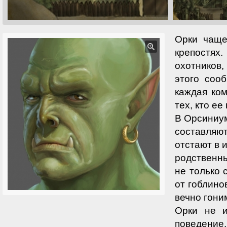
Орки чаще
крепостях.
охотников,
этого соо
каждая ко
тех, кто ее
В Орсиниум
составляю
отстают в 
родствен
не только 
от гоблино
вечно гони
Орки не и
поведение