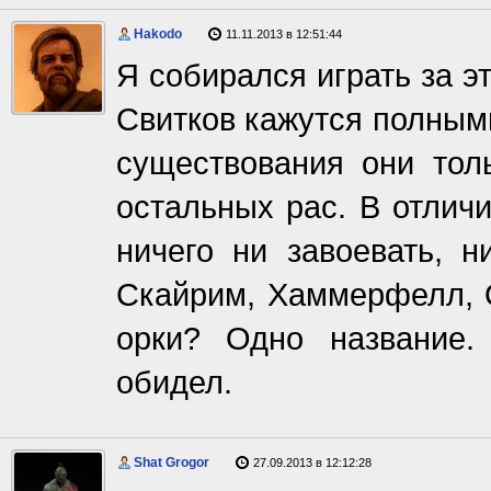
Hakodo
11.11.2013 в 12:51:44
Я собирался играть за э
Свитков кажутся полным
существования они тол
остальных рас. В отличи
ничего ни завоевать, н
Скайрим, Хаммерфелл, О
орки? Одно название.
обидел.
Shat Grogor
27.09.2013 в 12:12:28