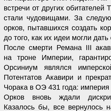
встречи от других обитателей 
стали чудовищами. За следую
орков, пытавшихся создать ко
до того, как их идеи могли дат
После смерти Ремана III ака
на троне Империи, гарантир
Орсиниум являлся имперск
Потентатов Акавири и прекра
Чорака в ОЭ 431 года: империя
Орков вновь ждали дискри
Казалось бы, все вернулось н