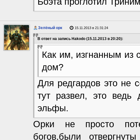
Боэта проглотил Триним
Зелёный орк
15.11.2013 в 21:31:24
В ответ на запись Hakodo (15.11.2013 в 20:20):
Как им, изгнанным из 
дом?
Для редгардов это не 
тут развел, это ведь
эльфы.
Орки не просто пот
богов,были отвергнут