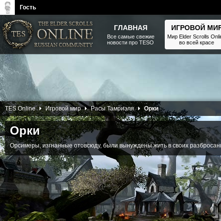
Гость
ГЛАВНАЯ
ИГРОВОЙ МИ
Все самые свежие
Мир Elder Scrolls Onl
новости про TESO
во всей красе
The Elder Scrolls, Fallout,
Bethesda Softworks - статьи,
новости, дополнения
12 Апреля 2013
TES Online
Игровой мир
Расы Тамриэля
Орки
Орки
Орсимеры, изгнанные отовсюду, были вынуждены жить в своих разбросан