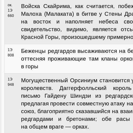
ок.
Войска Скайрима, как считается, побе
1Э
Малоха (Малаката) в битве у Стены Др
660
на восток и наполняет небеса сво
свидетельство, видимо, является от
Красной Горы, произошедшему примерно 
1Э
Беженцы редгардов высаживаются на б
808
оттесняя проживающие там кланы орко
в горы
1Э
Могущественный Орсиниум становится у
948
королевств. Даггерфолльский коро
письмо Гайдену Шиндзи из редгардск
предлагая провести совместную атаку н
союз, благоприятно сказавшийся на вз
редгардами и бретонами; обе расы 
на общем враге — орках.