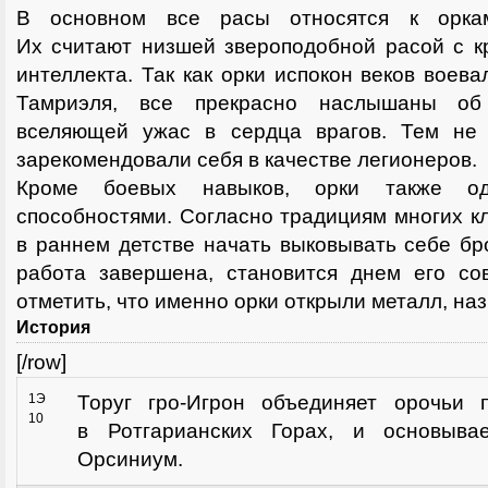
В основном все расы относятся к оркам
Их считают низшей звероподобной расой с к
интеллекта. Так как орки испокон веков воев
Тамриэля, все прекрасно наслышаны об
вселяющей ужас в сердца врагов. Тем не 
зарекомендовали себя в качестве легионеров.
Кроме боевых навыков, орки также од
способностями. Согласно традициям многих к
в раннем детстве начать выковывать себе бр
работа завершена, становится днем его со
отметить, что именно орки открыли металл, н
История
[/row]
1Э
Торуг гро-Игрон объединяет орочьи 
10
в Ротгарианских Горах, и основывае
Орсиниум.