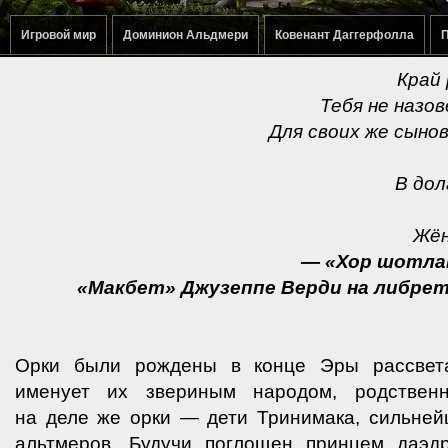
Игровой мир
Доминион Альдмери
Ковенант Даггерфолла
П
Край
Тебя не назо
Для своих же сынов
В дол
Жён
— «Хор шотлан
«Макбет» Джузеппе Верди на либре
Орки были рождены в конце Эры рассвет
именует их звериным народом, родствен
на деле же орки — дети Тринимака, сильней
альтмеров. Будучи поглощен принцем даэд