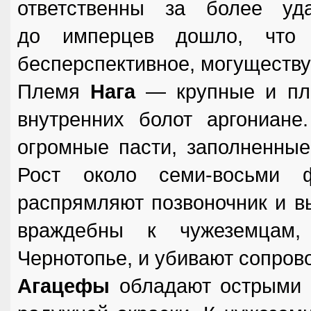
ответственны за более уд
до имперцев дошло, что 
бесперспективное, могуществу
Племя
Нага
— крупные и пло
внутренних болот аргониане
огромные пасти, заполненные
Рост около семи-восьми ф
распрямляют позвоночник и в
враждебны к чужеземцам,
Чернотопье, и убивают сопров
Агацефы
обладают острыми л