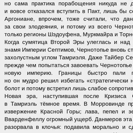
но сама практика порабощения никуда не 
и вовсе отказался вступить в Пакт, лишь бы 
Аргониане, впрочем, тоже считали, что д
за свои злодеяния, и потому из всего Черно
только регионы Шэдоуфена, Муркмайра и Торнс
Когда сумятица Второй Эры улеглась и над
знамя Империи Септимов, Чернотопье вновь с
захолустным углом Тамриэля. Даже Тайбер С
прежде чем попытаться завоевать Чернотопье 
новую империю. Границы быстро пали п
но он мудро решил избегать «стратегически
болот и потому встретил лишь слабое сопроти
Новая эра, наступившая после Кризиса 
в Тамриэль тёмное время. В Морровинде п
извержение Красной Горы; лава, пепел и з
Вварденфеллу огромный ущерб. Данмеров эта
разорвала в клочья: подавила морально и с