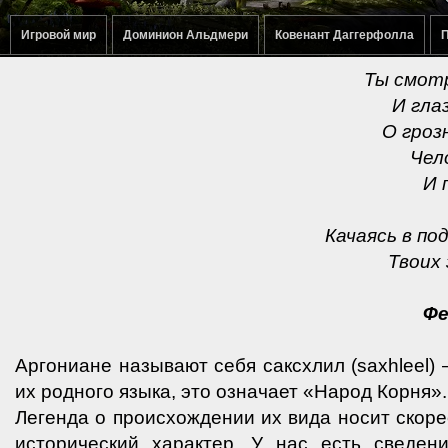
Игровой мир
Доминион Альдмери
Ковенант Даггерфолла
П
Ты смотр
И гла
О гроз
Чел
И 
Качаясь в п
Твоих
Фе
Аргониане называют себя саксхлил (saxhleel)
их родного языка, это означает «Народ Корня».
Легенда о происхождении их вида носит скор
исторический характер. У нас есть сведен