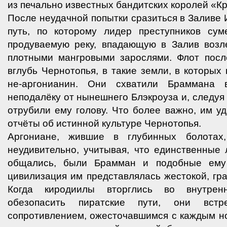
из печально известных бандитских королей «К
После неудачной попытки сразиться в Заливе
путь, по которому лидер преступников су
продуваемую реку, впадающую в Залив возл
плотными мангровыми зарослями. Флот посл
вглубь Чернотопья, в такие земли, в которых
не-аргонианин. Они схватили Браммана 
неподалёку от нынешнего Блэкроуза и, следуя
отрубили ему голову. Что более важно, им у
отчёты об истинной культуре Чернотопья.
Аргониане, жившие в глубинных болотах
неудивительно, учитывая, что единственные
общались, были Брамман и подобные ему
цивилизация им представлялась жестокой, гра
Когда киродиилы вторглись во внутрен
обезопасить пиратские пути, они вст
сопротивлением, ожесточавшимся с каждым н