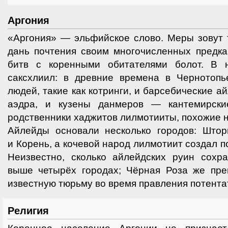
Аргония
«Аргония» — эльфийское слово. Меры зовут т
дань почтения своим многочисленных предка
битв с коренными обитателями болот. В 
саксхлиил: в древние времена в Чернотоп
людей, такие как котринги, и барсебические 
аэдра, и кузены данмеров — кантемирски
родственники хаджитов лилмотииты, похожие н
Айлейды основали несколько городов: Штор
и Корень, а кочевой народ лилмотиит создал 
Неизвестно, сколько айлейдских руин сохр
выше четырёх городах; Чёрная Роза же пре
известную тюрьму во время правления потент
Религия