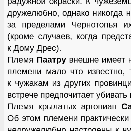
радужной окраски. К чужеземц
дружелюбно, однако никогда 
за пределами Чернотопья их
(кроме случаев, когда предс
к Дому Дрес).
Племя
Паатру
внешне имеет н
племени мало что известно, 
к чужакам из других провинци
встрече предпочитает убивать 
Племя крылатых аргониан
С
Об этом племени практически 
недружелюбно настроены к чу