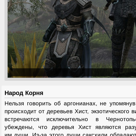
Народ Корня
Нельзя говорить об аргонианах, не упомяну
происходит от деревьев Хист, экзотического 
встречаются исключительно в Чернотоп
убеждены, что деревья Хист являются раз
им души. Из-за этого души саксхили обладаю