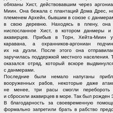
обязаны Хист, действовавшим через аргони
Миин. Она бежала с плантаций Дома Дрес, н
племенем Архейн, бывшим в союзе с данмера
в свою деревню. Находясь в плену, она
ниспосланное Хист, в котором данмеры и
акавирцев. Прибыв в Торн, Хейта-Миин у
каравана, а охранников-аргониан подчи
их на дуэли. После этого она отправила
заручилась поддержкой местного населения. 
оказался отряд, который вскоре выдвинул
с данмерами.
Последние были немало напуганы приб
вооруженных рабов, некоторые даже атак
не менее, три расы смогли перебороть 
и сбросили акавирцев в море. Так был рожден 
В благодарность за своевременную помощ
формально запретили брать в рабство предс