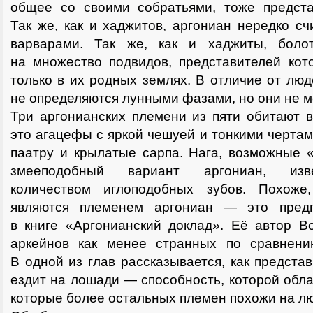
общее со своими собратьями, тоже предст
Так же, как и хаджитов, аргониан нередко 
варварами. Так же, как и хаджиты, боло
на множество подвидов, представителей кот
только в их родных землях. В отличие от люд
не определяются лунными фазами, но они не 
Три аргонианских племени из пяти обитают 
это агацефы с яркой чешуей и тонкими черта
паатру и крылатые сарпа. Нага, возможные 
змееподобный вариант аргониан, изв
количеством иглоподобных зубов. Похож
являются племенем аргониан — это пред
в книге «Аргонианский доклад». Её автор В
аркейнов как менее странных по сравнени
В одной из глав рассказывается, как предста
ездит на лошади — способность, которой обл
которые более остальных племен похожи на л