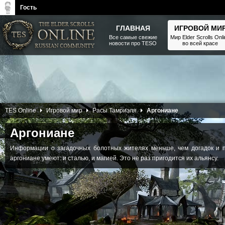
Гость
ГЛАВНАЯ
ИГРОВОЙ МИ
Все самые свежие
Мир Elder Scrolls Onl
новости про TESO
во всей красе
The Elder Scrolls, Fallout,
Bethesda Softworks - статьи,
новости, дополнения
10 Февраля 2013
TES Online
Игровой мир
Расы Тамриэля
Аргониане
Аргониане
Информации о загадочных болотных жителях меньше, чем догадок и 
аргониане умеют: и сталью, и магией. Это не раз пригодится их альянсу.