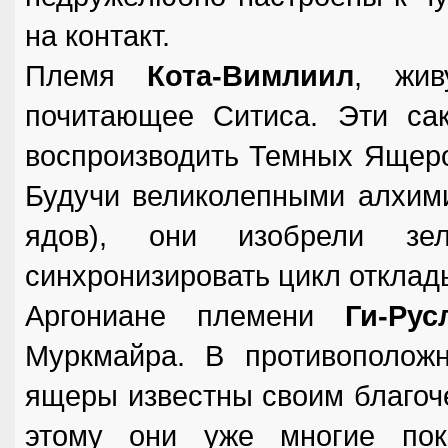
на контакт.
Племя
Кота-Вимлиил
, жив
почитающее Ситиса. Эти сак
воспроизводить Темных Ящеров
Будучи великолепными алхим
ядов), они изобрели зе
синхронизировать цикл отклад
Аргониане племени
Ги-Рус
Муркмайра. В противополож
ящеры известны своим благоче
этому они уже многие пок