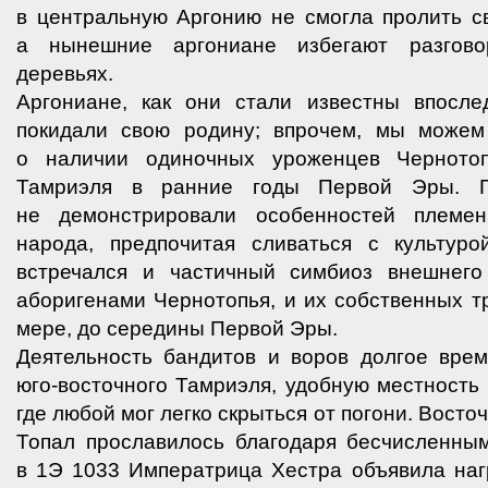
в центральную Аргонию не смогла пролить с
а нынешние аргониане избегают разгово
деревьях.
Аргониане, как они стали известны впосле
покидали свою родину; впрочем, мы можем
о наличии одиночных уроженцев Черното
Тамриэля в ранние годы Первой Эры. 
не демонстрировали особенностей племе
народа, предпочитая сливаться с культуро
встречался и частичный симбиоз внешнего
аборигенами Чернотопья, и их собственных 
мере, до середины Первой Эры.
Деятельность бандитов и воров долгое врем
юго-восточного Тамриэля, удобную местность
где любой мог легко скрыться от погони. Вост
Топал прославилось благодаря бесчисленным
в 1Э 1033 Императрица Хестра объявила наг