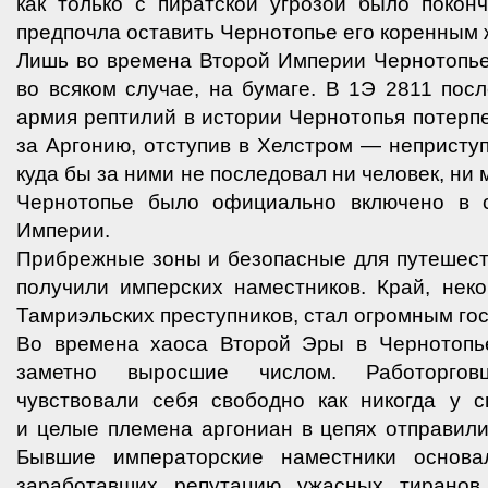
как только с пиратской угрозой было покон
предпочла оставить Чернотопье его коренным 
Лишь во времена Второй Империи Чернотопь
во всяком случае, на бумаге. В 1Э 2811 пос
армия рептилий в истории Чернотопья потерп
за Аргонию, отступив в Хелстром — непристу
куда бы за ними не последовал ни человек, ни
Чернотопье было официально включено в с
Империи.
Прибрежные зоны и безопасные для путешест
получили имперских наместников. Край, нек
Тамриэльских преступников, стал огромным го
Во времена хаоса Второй Эры в Чернотопь
заметно выросшие числом. Работорго
чувствовали себя свободно как никогда у с
и целые племена аргониан в цепях отправил
Бывшие императорские наместники основа
заработавших репутацию ужасных тирано