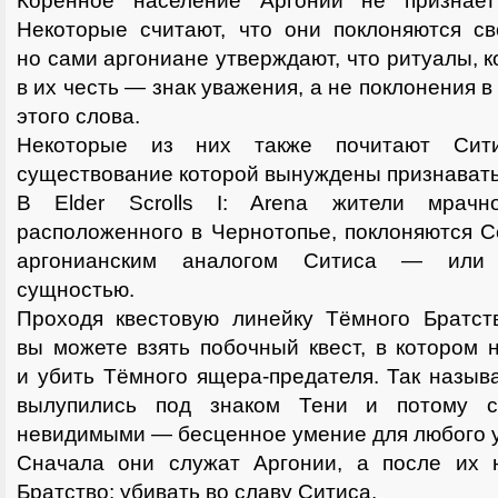
Коренное население Аргонии не признает
Некоторые считают, что они поклоняются св
но сами аргониане утверждают, что ритуалы, 
в их честь — знак уважения, а не поклонения
этого слова.
Некоторые из них также почитают Сити
существование которой вынуждены признавать
В Elder Scrolls I: Arena жители мрачн
расположенного в Чернотопье, поклоняются Се
аргонианским аналогом Ситиса — или 
сущностью.
Проходя квестовую линейку Тёмного Братств
вы можете взять побочный квест, в котором
и убить Тёмного ящера-предателя. Так назыв
вылупились под знаком Тени и потому с
невидимыми — бесценное умение для любого 
Сначала они служат Аргонии, а после их 
Братство: убивать во славу Ситиса.