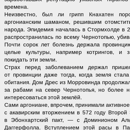
времена.
Неизвестно, был ли грипп Кнахатен пор
аргонианским шаманом, решившим отомстит
народа. Эпидемия началась в Стормхолде в 
распространилась по всему Чернотопью, убив
Почти сорок лет болезнь держала провинцию
целые культуры, например котрингов, и з
покидать эти земли.
Страх перед заболеванием держал прише
от провинции даже тогда, когда земля стал
обитания. Дом Дрес из Морровинда продолжа
за рабами на север Чернотопья, но более н
интересоваться этой землёй.
Сами аргониане, впрочем, принимали активное
с акавирским вторжением в 572 году Второй 
в Эбонхартский пакт, — с Доминионом Ал
Даггерфолла. Вступлением этой расы в П