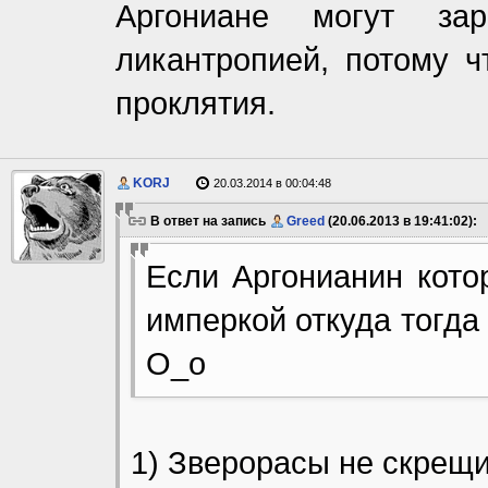
Аргониане могут за
ликантропией, потому ч
проклятия.
KORJ
20.03.2014 в 00:04:48
В ответ на запись
Greed
(20.06.2013 в 19:41:02):
Если Аргонианин кото
имперкой откуда тогд
O_o
1) Зверорасы не скрещ