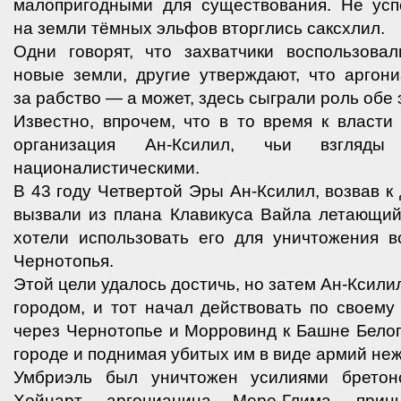
малопригодными для существования. Не успе
на земли тёмных эльфов вторглись саксхлил.
Одни говорят, что захватчики воспользова
новые земли, другие утверждают, что аргон
за рабство — а может, здесь сыграли роль обе 
Известно, впрочем, что в то время к власт
организация Ан-Ксилил, чьи взгляд
националистическими.
В 43 году Четвертой Эры Ан-Ксилил, возвав к
вызвали из плана Клавикуса Вайла летающий
хотели использовать его для уничтожения в
Чернотопья.
Этой цели удалось достичь, но затем Ан-Ксили
городом, и тот начал действовать по своему
через Чернотопье и Морровинд к Башне Бело
городе и поднимая убитых им в виде армий неж
Умбриэль был уничтожен усилиями бретон
Хойнарт, аргонианина Мере-Глима, при