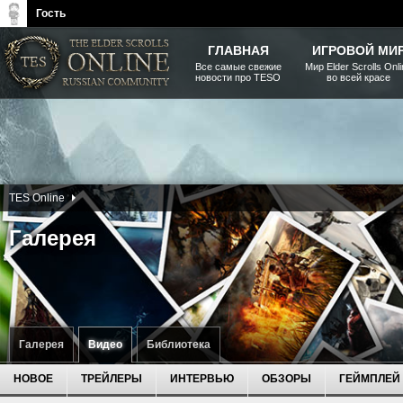
Гость
ГЛАВНАЯ
ИГРОВОЙ МИ
Все самые свежие
Мир Elder Scrolls Onl
новости про TESO
во всей красе
The Elder Scrolls, Fallout,
Bethesda Softworks - статьи,
новости, дополнения
TES Online
Галерея
Галерея
Видео
Библиотека
НОВОЕ
ТРЕЙЛЕРЫ
ИНТЕРВЬЮ
ОБЗОРЫ
ГЕЙМПЛЕЙ