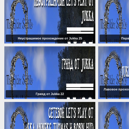
Неустрашимое прохождение от Jukka 25
Перв
Лавовое прохож
Гринд от Jukka 22