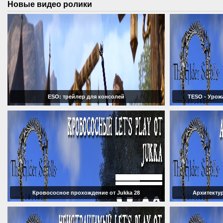
Новые видео ролики
ESO: трейлер для консолей
TESO - Урож
Кровососное прохождение от Jukka 28
Архитектур