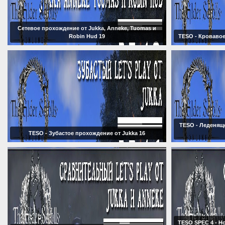
Сетевое прохождение от Jukka, Anneke, Tuomas и
Robin Hud 19
TESO - Кровавое
TESO - Леденящ
TESO - Зубастое прохождение от Jukka 16
TESO SPEC 4 - Н