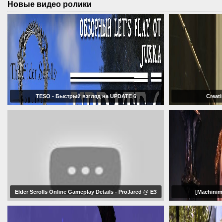
Новые видео ролики
TESO - Быстрый взгляд на UPDATE 6
Creat
Elder Scrolls Online Gameplay Details - ProJared @ E3
[Machinim