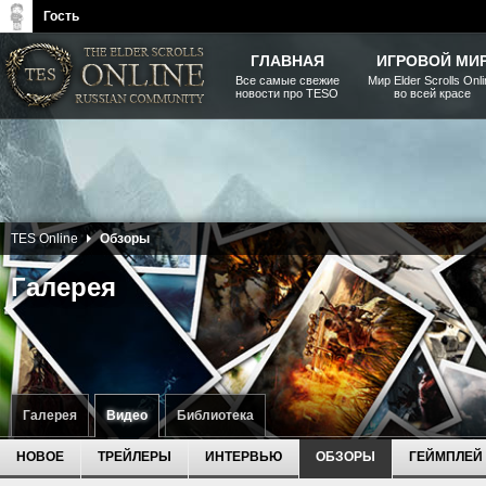
Гость
ГЛАВНАЯ
ИГРОВОЙ МИ
Все самые свежие
Мир Elder Scrolls Onl
новости про TESO
во всей красе
The Elder Scrolls, Fallout,
Bethesda Softworks - статьи,
новости, дополнения
TES Online
Обзоры
Галерея
Галерея
Видео
Библиотека
НОВОЕ
ТРЕЙЛЕРЫ
ИНТЕРВЬЮ
ОБЗОРЫ
ГЕЙМПЛЕЙ