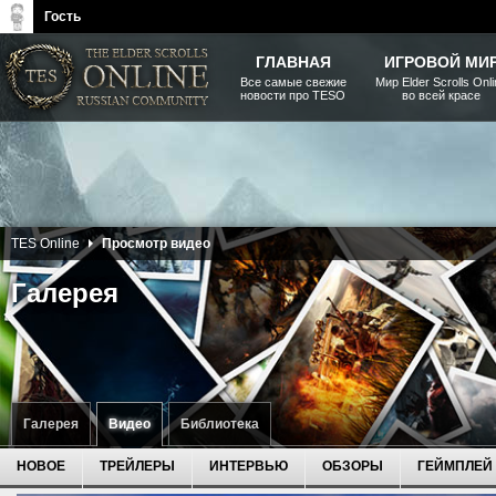
Гость
ГЛАВНАЯ
ИГРОВОЙ МИ
Все самые свежие
Мир Elder Scrolls Onl
новости про TESO
во всей красе
The Elder Scrolls, Fallout,
Bethesda Softworks - статьи,
новости, дополнения
TES Online
Просмотр видео
Галерея
Галерея
Видео
Библиотека
НОВОЕ
ТРЕЙЛЕРЫ
ИНТЕРВЬЮ
ОБЗОРЫ
ГЕЙМПЛЕЙ