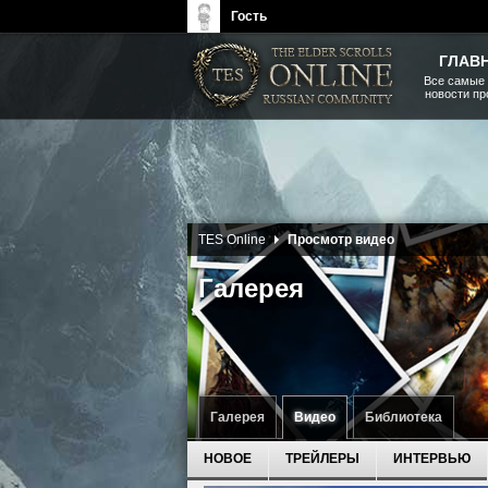
Гость
ГЛАВ
Все самые
новости п
The Elder Scrolls, Fallout,
Bethesda Softworks - статьи,
новости, дополнения
TES Online
Просмотр видео
Галерея
Галерея
Видео
Библиотека
НОВОЕ
ТРЕЙЛЕРЫ
ИНТЕРВЬЮ