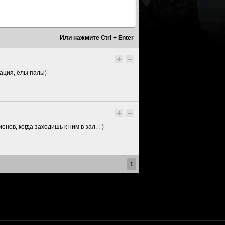
зация, ёлы палы)
ов, когда заходишь к ним в зал. :-)
1