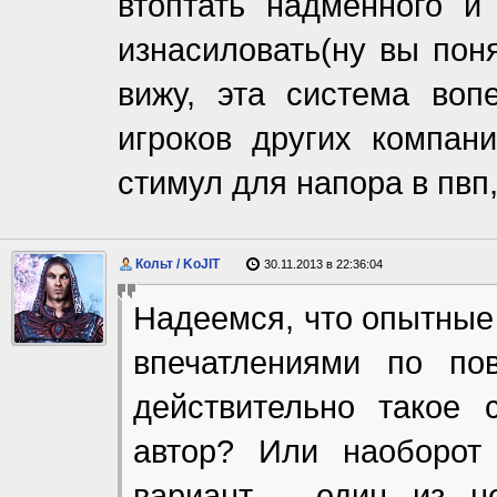
втоптать надменного и 
изнасиловать(ну вы поня
вижу, эта система воп
игроков других компан
стимул для напора в пвп,
Кольт / KoJIT
30.11.2013 в 22:36:04
Надеемся, что опытные
впечатлениями по пов
действительно такое 
автор? Или наоборот
вариант - один из н