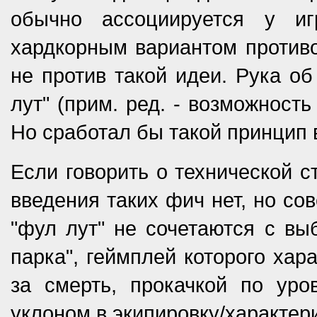
обычно ассоциируется у иг
хардкорным вариантом противо
не против такой идеи. Рука об
лут" (прим. ред. - возможност
Но сработал бы такой принцип 
Если говорить о технической с
введения таких фич нет, но со
"фул лут" не сочетаются с вы
парка", геймплей которого ха
за смерть, прокачкой по уро
уклоном в экипировку/характер