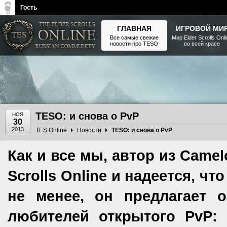
Гость
ГЛАВНАЯ
ИГРОВОЙ МИ
Все самые свежие
Мир Elder Scrolls Onl
новости про TESO
во всей красе
The Elder Scrolls, Fallout,
Bethesda Softworks - статьи,
новости, дополнения
TESO: и снова о PvP
НОЯ
30
2013
TES Online
Новости
TESO: и снова о PvP
Как и все мы, автор из Camel
Scrolls Online и надеется, ч
не менее, он предлагает 
любителей открытого PvP: 