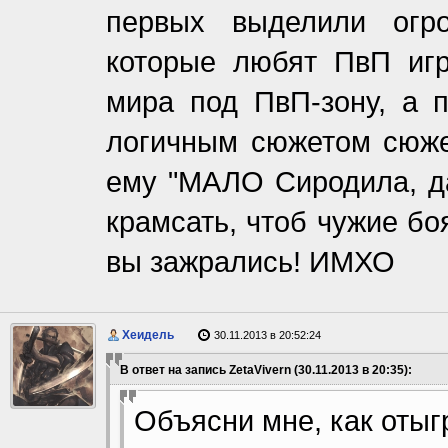
первых выделили огро
которые любят ПвП игр
мира под ПвП-зону, а п
логичным сюжетом сюжет
ему "МАЛО Сиродила, да
крамсать, чтоб чужие бо
вы зажрались! ИМХО
Хеидель
30.11.2013 в 20:52:24
В ответ на запись ZetaVivern (30.11.2013 в 20:35):
Объясни мне, как отыг