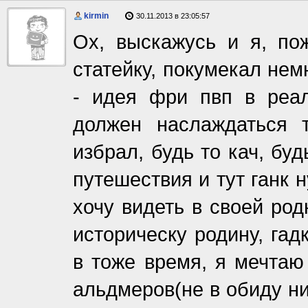
kirmin
30.11.2013 в 23:05:57
Ох, выскажусь и я, по
статейку, покумекал нем
- идея фри пвп в реал
должен наслаждаться 
избрал, будь то кач, бу
путешествия и тут ганк 
хочу видеть в своей ро
историческу родину, гад
в тоже время, я мечтаю
альдмеров(не в обиду н