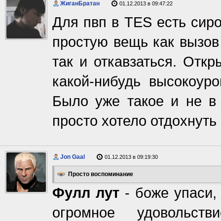
ЖиганБратан
01.12.2013 в 09:47:22
Для пвп в ТЕS есть сир
простую вещь как вызов 
так и откавзаться. Отк
какой-нибудь высокоур
Было уже такое и не в 
просто хотело отдохнуть 
Jon Gaal
01.12.2013 в 09:19:30
Просто воспоминание
Фулл лут
- боже упаси,
огромное удовольст