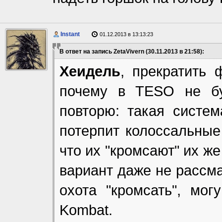
Instant
01.12.2013 в 13:13:23
В ответ на запись ZetaVivern (30.11.2013 в 21:58):
Хеидель
, прекратить 
почему в TESO не бу
повторю: такая систем
потерпит колоссальные 
что их "кромсают" их же
вариант даже не рассма
охота "кромсать", мог
Kombat.