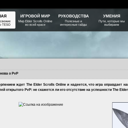
НАЯ
ИГРОВОЙ МИР
РУКОВОДСТВА
УМЕНИЯ
 свежие
Мир Elder Scrolls Online
Полезные и
Пути, которые мы
ро TESO
во всей красе
интересные гайды
выбираем
снова о PvP
ерпением ждет The Elder Scrolls Online и надеется, что игра оправдает 
й открытого PvP: не скажется ли его отсутствие на успешности The Elder 