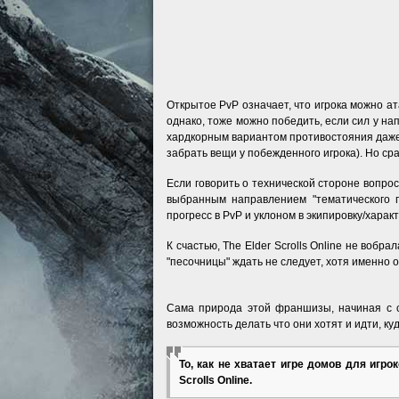
Открытое PvP означает, что игрока можно ат
однако, тоже можно победить, если сил у на
хардкорным вариантом противостояния даже дл
забрать вещи у побежденного игрока). Но ср
Если говорить о технической стороне вопроса
выбранным направлением "тематического п
прогресс в PvP и уклоном в экипировку/харак
К счастью, The Elder Scrolls Online не вобра
"песочницы" ждать не следует, хотя именно о
Сама природа этой франшизы, начиная с са
возможность делать что они хотят и идти, ку
То, как не хватает игре домов для игро
Scrolls Online.