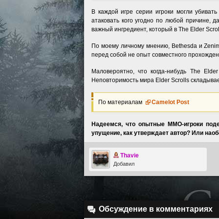
В каждой игре серии игроки могли убивать
атаковать кого угодно по любой причине, д
важный ингредиент, который в The Elder Scrol
По моему личному мнению, Bethesda и Zenim
перед собой не опыт совместного прохожден
Маловероятно, что когда-нибудь The Elde
Неповторимость мира Elder Scrolls складыва
По материалам
Camelot Post
Надеемся, что опытные ММО-игроки поде
упущение, как утверждает автор? Или наобо
Thavie
Добавил
Обсуждение в комментариях