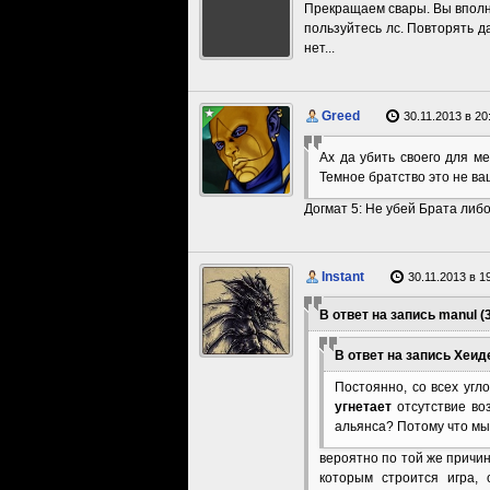
Прекращаем свары. Вы вполн
пользуйтесь лс. Повторять д
нет...
Greed
30.11.2013 в 20
Ах да убить своего для м
Темное братство это не ва
Догмат 5: Не убей Брата либ
Instant
30.11.2013 в 1
В ответ на запись manul (3
В ответ на запись Хеиде
Постоянно, со всех угл
угнетает
отсутствие во
альянса? Потому что мы 
вероятно по той же причин
которым строится игра,