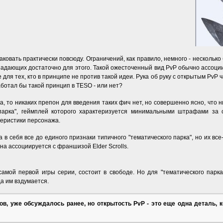
аковать практически повсюду. Ограничений, как правило, немного - нескольк
падающих достаточно для этого. Такой ожесточенный вид PvP обычно ассоции
я тех, кто в принципе не против такой идеи. Рука об руку с открытым PvP ча
аботал бы такой принцип в TESO - или нет?
, то никаких препон для введения таких фич нет, но совершенно ясно, что н
арка", геймплей которого характеризуется минимальными штрафами за с
теристики персонажа.
ла в себя все до единого признаки типичного "тематического парка", но их вс
на ассоциируется с франшизой Elder Scrolls.
мой первой игры серии, состоит в свободе. Но для "тематического парк
да им вздумается.
ков, уже обсуждалось ранее, но открытость PvP - это еще одна деталь, к