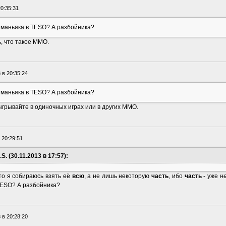
20:35:31
 маньяка в TESO? А разбойника?
, что такое ММО.
 в 20:35:24
 маньяка в TESO? А разбойника?
тыгрывайте в одиночных играх или в других ММО.
 20:29:51
S. (30.11.2013 в 17:57):
 то я собираюсь взять её
всю
, а не лишь некоторую
часть
, ибо
часть
- уже
н
 TESO? А разбойника?
 в 20:28:20