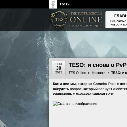
Гость
ГЛАВ
Все самые
новости п
The Elder Scrolls, Fallout,
Bethesda Softworks - статьи,
новости, дополнения
TESO: и снова о PvP
НОЯ
30
2013
TES Online
Новости
TESO: и 
Как и все мы, автор из Camelot Post с нет
обсудить вопрос, который волнует любителе
совпадать с мнением Camelot Post.