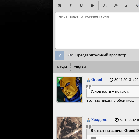
Предварительный просмотр
ТУДА
СЮДА
Greed
30.11.2013 в 20
Условности угнетают.
Без них никак не обойтись.
Хеидель
30.11.2013 в
В ответ на запись Greed D.