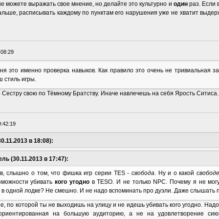
е можете выражать свое мнение, но делайте это культурно и
один
раз. Если 
альше, расписывать каждому по пунктам его нарушения уже не хватит выдерж
:08:29
еня это именно проверка навыков. Как правило это очень не тривиальная з
ш стиль игры.
о Сестру свою по Тёмному Братству. Иначе навлечешь на себя Ярость Ситиса.
9:42:19
0.11.2013 в 18:08):
ль (30.11.2013 в 17:47):
ов, слышно о том, что фишка игр серии TES -
свобода
. Ну и о какой
свобод
зможности убивать
кого угодно
в TESO. И не только NPC. Почему я не могу
в одной лодке? Не смешно. И не надо вспоминать про дуэли. Даже слышать п
е, по которой ты не выходишь на улицу и не идешь убивать кого угодно. Над
 ориентированная на большую аудиторию, а не на удовлетворение сию