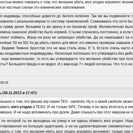
остью можно говорить о том, что желание убить кого угодно игрок/нпс возни
еся частные случаи это клинические заболевания.
ся индивиды способные довести до белого коления. Так же вы подменяете п
авнили с реальном миром то систему приключений. Сомневаюсь что хотя бы 
ю сумму денег. Возьмем ту же арену и ее прокачку проф. Великолепная был
времена заказное убийство было нормой. Стычки случались постоянно, и если 
успеют поймать. Жанр ни разу не запрещал убийства. Да он наказывает за 
вообще 50 на 50) Ах да убить своего для меня это именно проверка навыков. 
 Видимо Темное братство это не ваш стиль игры. P. S. Кстати очень часто
 вы неадекватные индивидуумы. Несколько поспешно это утверждать без дей
ет еще внимательнее. то есть вы утверждаете что желание убийства при пол
оты? Большего бреда я не видел. И с вам еще 7+ людей согласны. Что то я не
:08:16
(30.11.2013 в 17:47):
 слышно о том, что фишка игр серии TES -
свобода
. Ну и о какой
свободе
может
бивать
кого угодно
в TESO. И не только NPC. Почему я не могу втоптать в з
смешно. И не надо вспоминать про дуэли. Даже слышать про этот маразм не х
, по которой ты не выходишь на улицу и не идешь убивать кого угодно. На
ентированная на большую аудиторию, а не на удовлетворение сиюминутных 
рить о том, что желание убить кого угодно игрок/нпс возникнет только при