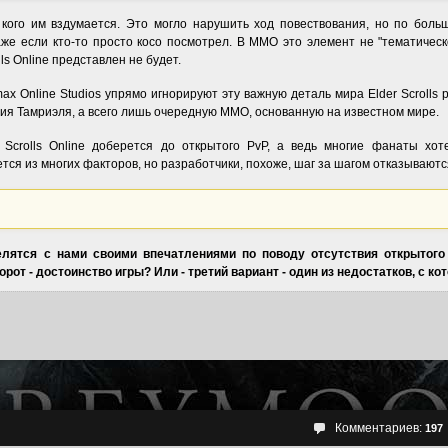
 кого им вздумается. Это могло нарушить ход повествования, но по бол
аже если кто-то просто косо посмотрел. В ММО это элемент не "тематическ
ls Online представлен не будет.
ax Online Studios упрямо игнорируют эту важную деталь мира Elder Scrolls 
ия Тамриэля, а всего лишь очередную ММО, основанную на известном мире.
r Scrolls Online доберется до открытого PvP, а ведь многие фанаты хот
ется из многих факторов, но разработчики, похоже, шаг за шагом отказываютс
лятся с нами своими впечатлениями по поводу отсутствия открытого 
рот - достоинство игры? Или - третий вариант - один из недостатков, с 
Комментариев:
197