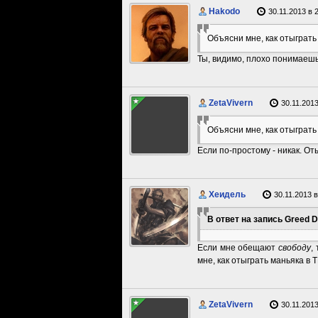
Hakodo
30.11.2013 в 
Объясни мне, как отыграть
Ты, видимо, плохо понимаешь
ZetaVivern
30.11.2013
Объясни мне, как отыграть
Если по-простому - никак. О
Хеидель
30.11.2013 в
В ответ на запись Greed D.
Если мне обещают
свободу
,
мне, как отыграть маньяка в
ZetaVivern
30.11.2013