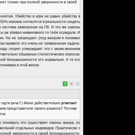
кнет только при полной уверенности в своей
онятия. Убийство в игре не равно убийству в
50% игроков согласятся в реальности сходить
а система завязанная на ПК. И что же законы
ты уж убивал невиновного то тебя осуждали. И
них. Но не запрещает. (под жанром я понимал
Как правило это очень не тривиальная задача.
 когда спорят утверждают что с моим мнением
ствительно обширных статистических опросов.
ной безнаказанности это нормально. А те кто
 понимаю в этой жизни.
7
 идти речь?:) Меня действительно
угнетает
емлю представителя своего альянса? Потому
очу.
до понимать что существуют законы жанра, по
желаний отдельных индивидов. Практически с
 полной уверенности в своей безнаказанности,