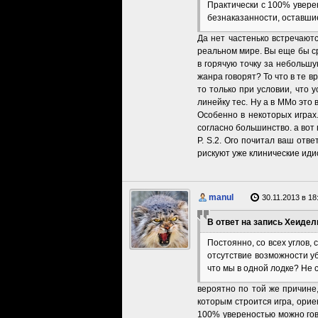
Практически с 100% уверен
безнаказанности, оставши
Да нет частенько встречают
реальном мире. Вы еще бы ср
в горячую точку за небольшу
жанра говорят? То что в те 
то только при условии, что 
линейку тес. Ну а в ММо это 
Особенно в некоторых играх.
согласно большинство. а вот
P. S.2. Ого почитал ваш отв
рискуют уже клинические иди
manul
30.11.2013 в 18
В ответ на запись Хеидель 
Постоянно, со всех углов,
отсутствие возможности у
что мы в одной лодке? Не 
вероятно по той же причине
которым строится игра, ори
100% увереностью можно гово