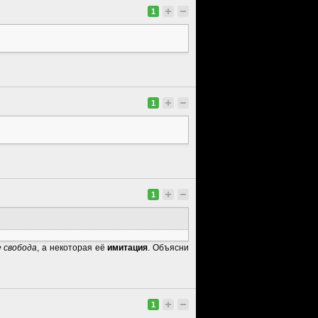
1
1
1
е свобода
, а некоторая её
имитация
. Объясни
1