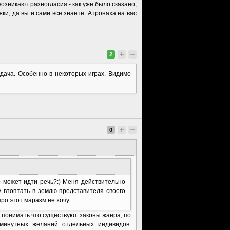
возникают разногласия - как уже было сказано,
ки, да вы и сами все знаете. Атронаха на вас
2
адача. Особенно в некоторых играх. Видимо
0
е
может идти речь?:) Меня действительно
 втоптать в землю представителя своего
ро этот маразм не хочу.
о понимать что существуют законы жанра, по
минутных желаний отдельных индивидов.