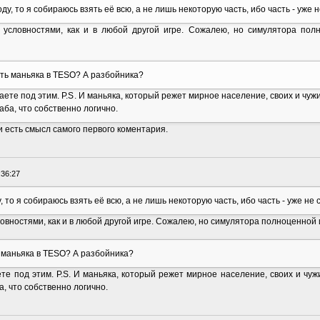
у, то я собираюсь взять её всю, а не лишь некоторую часть, ибо часть - уже 
 условностями, как и в любой другой игре. Сожалею, но симулятора по
ать маньяка в TESO? А разбойника?
те под этим. P.S. И маньяка, который режет мирное население, своих и чужих,
аба, что собственно логично.
и есть смысл самого первого коментария.
:36:27
то я собираюсь взять её всю, а не лишь некоторую часть, ибо часть - уже не 
овностями, как и в любой другой игре. Сожалею, но симулятора полноценной
 маньяка в TESO? А разбойника?
е под этим. P.S. И маньяка, который режет мирное население, своих и чужих
а, что собственно логично.