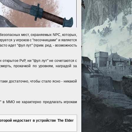
о безопасных мест, охраняемых NPC, которых,
руется у игроков с "песочницами" и является
сто идет "фул лут" (прим. ред. - возможность
и открытое PvP, ни "фул лут" не сочетаются с
мерть, прокачкой по уровням, наградой за
е-таки достаточно, чтобы стало ясно - никакой
а" в ММО не характерно предлагать игрокам
оторой недостает в устройстве The Elder