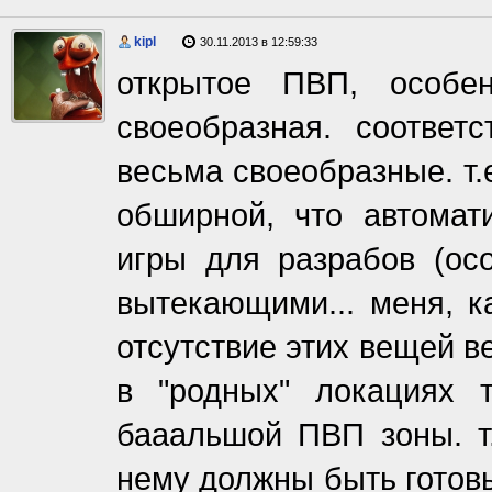
kipl
30.11.2013 в 12:59:33
открытое ПВП, особе
своеобразная. соответ
весьма своеобразные. т.
обширной, что автомат
игры для разрабов (ос
вытекающими... меня, к
отсутствие этих вещей в
в "родных" локациях 
бааальшой ПВП зоны. т
нему должны быть готов