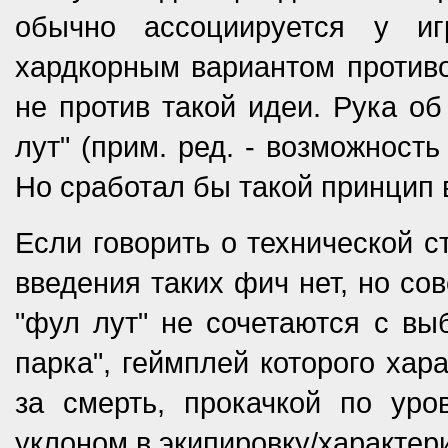
обычно ассоциируется у иг
хардкорным вариантом противо
не против такой идеи. Рука об
лут" (прим. ред. - возможност
Но сработал бы такой принцип 
Если говорить о технической с
введения таких фич нет, но со
"фул лут" не сочетаются с вы
парка", геймплей которого ха
за смерть, прокачкой по уро
уклоном в экипировку/характер