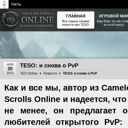
Гость
ГЛАВНАЯ
ИГРОВОЙ МИ
Все самые свежие
Мир Elder Scrolls Onl
новости про TESO
во всей красе
The Elder Scrolls, Fallout,
Bethesda Softworks - статьи,
новости, дополнения
TESO: и снова о PvP
НОЯ
30
2013
TES Online
Новости
TESO: и снова о PvP
Как и все мы, автор из Camel
Scrolls Online и надеется, ч
не менее, он предлагает 
любителей открытого PvP: 