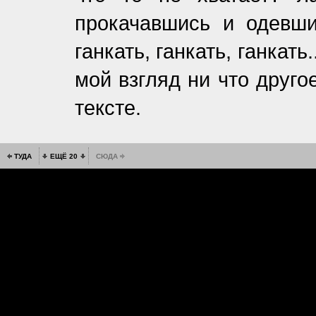
прокачавшись и одевши
ганкать, ганкать, ганкат
мой взгляд ни что друго
тексте.
ТУДА
ЕЩЁ 20
СЮДА