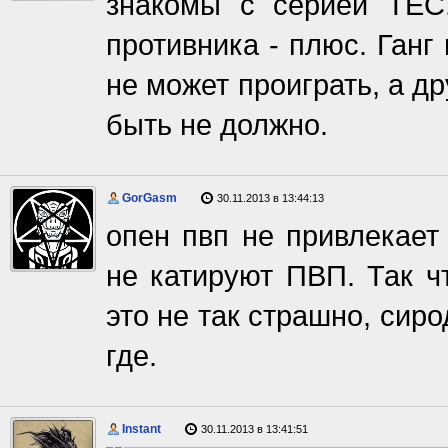
знакомы с серией ТЕС
противника - плюс. Ганг
не может проиграть, а д
быть не должно.
GorGasm
30.11.2013 в 13:44:13
опен пвп не привлекает
не катируют ПВП. Так ч
это не так страшно, сиро
где.
Instant
30.11.2013 в 13:41:51