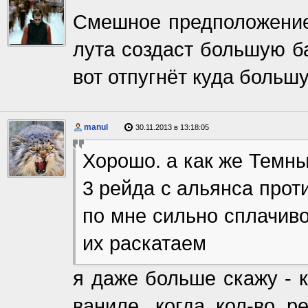
Смешное предположение,
лута создаст большую ба
вот отпугнёт куда большу
manul
30.11.2013 в 13:18:05
Хорошо. а как же Темны
3 рейда с альянса прот
по мне сильно сплачив
их раскатаем
я даже больше скажу - 
ваниле, когда кол-во р