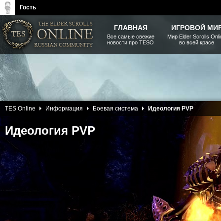
Гость
ГЛАВНАЯ
ИГРОВОЙ МИ
Все самые свежие
Мир Elder Scrolls Onl
новости про TESO
во всей красе
The Elder Scrolls, Fallout,
Bethesda Softworks - статьи,
новости, дополнения
13 Февраля 2013
TES Online
Информация
Боевая система
Идеология PVP
Идеология PVP