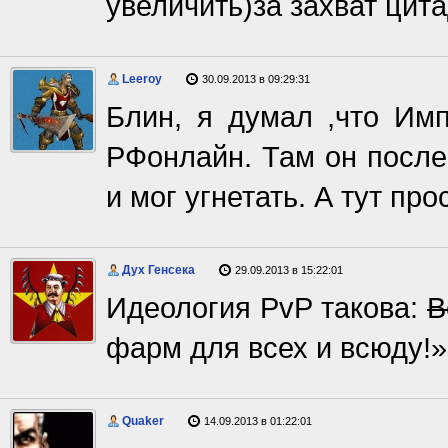
увеличить)за захват цита
Leeroy
30.09.2013 в 09:29:31
Блин, я думал ,что Имп
РФонлайн. Там он после
и мог угнетать. А тут про
Дух Генсека
29.09.2013 в 15:22:01
Идеология PvP такова:
В
фарм для всех и всюду!»
Quaker
14.09.2013 в 01:22:01