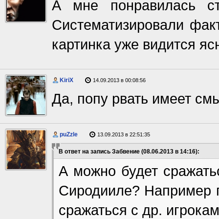
А мне понравилась ст
Систематизировали факт
картинка уже видится ясн
KiriX
14.09.2013 в 00:08:56
Да, попу рвать имеет смы
puZzle
13.09.2013 в 22:51:35
В ответ на запись Забвение (08.06.2013 в 14:16):
А можно будет сражатьс
Сиродииле? Например п
сражаться с др. игрока