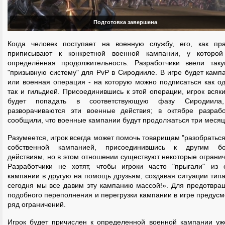
Подготовка завершена
Когда человек поступает на военную службу, его, как пра
приписывают к конкретной военной кампании, у которой
определённая продолжительность. Разработчики ввели так
"призывную систему" для PvP в Сиродииле. В игре будет камп
или военная операция - на которую можно подписаться как од
так и гильдией. Присоединившись к этой операции, игрок всяк
будет попадать в соответствующую фазу Сиродиила
разворачиваются эти военные действия; в октябре разрабо
сообщили, что военные кампании будут продолжаться три месяц
Разумеется, игрок всегда может помочь товарищам "разобраться
собственной кампанией, присоединившись к другим б
действиям, но в этом отношении существуют некоторые ограни
Разработчики не хотят, чтобы игроки часто "прыгали" из 
кампании в другую на помощь друзьям, создавая ситуации тип
сегодня мы все давим эту кампанию массой!». Для предотвра
подобного переполнения и перегрузки кампании в игре предус
ряд ограничений.
Игрок будет причислен к определенной военной кампании уж