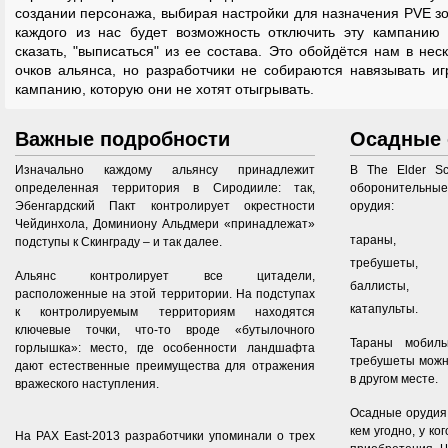
создании персонажа, выбирая настройки для назначения PVE з
каждого из нас будет возможность отключить эту кампанию 
сказать, "выписаться" из ее состава. Это обойдётся нам в нес
очков альянса, но разработчики не собираются навязывать иг
кампанию, которую они не хотят отыгрывать.
Важные подробности
Осадные 
Изначально каждому альянсу принадлежит
В The Elder Sc
определенная территория в Сиродииле: так,
оборонительн
Эбенгардский Пакт контролирует окрестности
орудия:
Чейдинхола, Доминиону Альдмери «принадлежат»
тараны,
подступы к Скинграду – и так далее.
требушеты,
Альянс контролирует все цитадели,
баллисты,
расположенные на этой территории. На подступах
катапульты.
к контролируемым территориям находятся
ключевые точки, что-то вроде «бутылочного
Тараны мобиль
горлышка»: место, где особенности ландшафта
требушеты можно
дают естественные преимущества для отражения
в другом месте.
вражеского наступления.
Осадные орудия 
кем угодно, у ко
На PAX East-2013 разработчики упоминали о трех