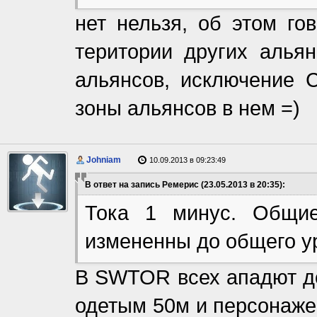
нет нельзя, об этом го
територии других альян
альянсов, исключение 
зоны альянсов в нем =)
Johniam
10.09.2013 в 09:23:49
В ответ на запись Ремерис (23.05.2013 в 20:35):
Тока 1 минус. Общи
измененны до общего у
В SWTOR всех ападют до
одетым 50м и персонажем