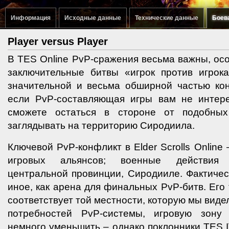
Информация
Исходные данные
Технические данные
Боев
Player versus Player
В TES Online PvP-сражения весьма важны, ос
заключительные битвы «игрок против игрок
значительной и весьма обширной частью кон
если PvP-составляющая игры вам не интер
сможете остаться в стороне от подобны
заглядывать на территорию Сиродиила.
Ключевой PvP-конфликт в Elder Scrolls Online
игровых альянсов; военные действия 
центральной провинции, Сиродииле. Фактичес
иное, как арена для финальных PvP-битв. Его
соответствует той местности, которую мы видели
потребностей PvP-системы, игровую зону
немного уменьшить – однако поклонники TES I