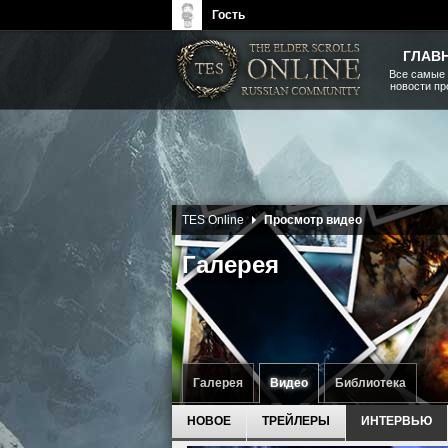
Гость
ГЛАВ
Все самые
новости п
The Elder Scrolls, Fallout,
Bethesda Softworks - статьи,
новости, дополнения
TES Online
Просмотр видео
Галерея
Галерея
Видео
Библиотека
НОВОЕ
ТРЕЙЛЕРЫ
ИНТЕРВЬЮ