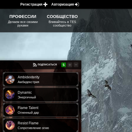
Регистрация
Авторизация
ПРОФЕССИИ
СООБЩЕСТВО
Делаем все своими
Вливайтесь в TES
руками
сообщество
5
ПОДПИСАТЬСЯ
Ambidexterity
Амбидекстрия
Dynamic
Энергичный
Flame Talent
Огненный дар
Resist Flame
Сопротивление огню