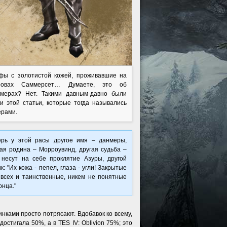
фы с золотистой кожей, проживавшие на
ровах Саммерсет… Думаете, это об
тмерах? Нет. Такими давным-давно были
ои этой статьи, которые тогда назывались
ерами.
ерь у этой расы другое имя – данмеры,
гая родина – Морроувинд, другая судьба –
 несут на себе проклятие Азуры, другой
к: "Их кожа - пепел, глаза - угли! Закрытые
 всех и таинственные, никем не понятные
онца."
инками просто потрясают. Вдобавок ко всему,
стигала 50%, а в TES IV: Oblivion 75%; это