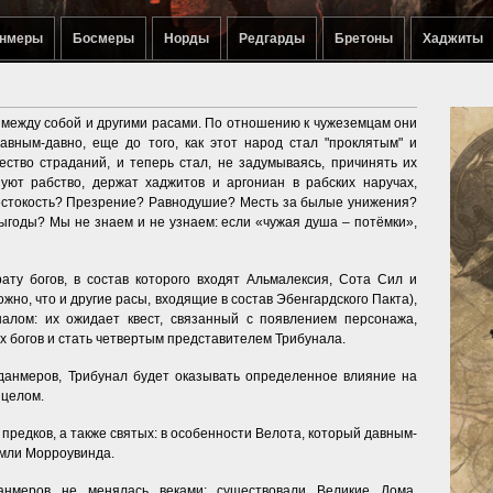
нмеры
Босмеры
Норды
Редгарды
Бретоны
Хаджиты
между собой и другими расами. По отношению к чужеземцам они
авным-давно, еще до того, как этот народ стал "проклятым" и
ство страданий, и теперь стал, не задумываясь, причинять их
уют рабство, держат хаджитов и аргониан в рабских наручах,
Жестокость? Презрение? Равнодушие? Месть за былые унижения?
ыгоды? Мы не знаем и не узнаем: если «чужая душа – потёмки»,
ату богов, в состав которого входят Альмалексия, Сота Сил и
можно, что и другие расы, входящие в состав Эбенгардского Пакта),
алом: их ожидает квест, связанный с появлением персонажа,
х богов и стать четвертым представителем Трибунала.
данмеров, Трибунал будет оказывать определенное влияние на
 целом.
 предков, а также святых: в особенности Велота, который давным-
емли Морроувинда.
данмеров не менялась веками: существовали Великие Дома,