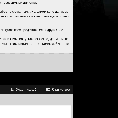
и неуязвимыми для огня.
льфов некромантами. На самом деле данмеры
зверорас они относятся не столь щепетильно
я в ужас всех представителей других рас.
нии к Обливиону. Как известно, данмеры не
бытия», а воспринимают неотъемлемой частью
Участников:
Статистика
2
2