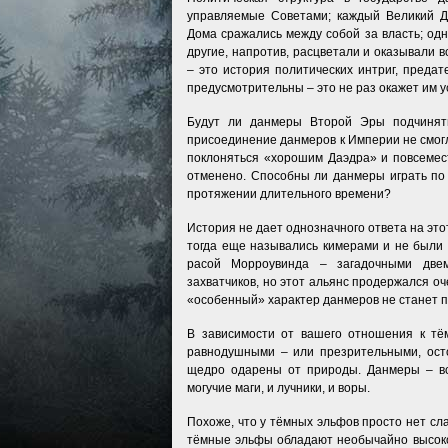
управляемые Советами; каждый Великий Д
Дома сражались между собой за власть; од
другие, напротив, расцветали и оказывали 
– это история политических интриг, преда
предусмотрительны – это не раз окажет им у
Будут ли данмеры Второй Эры подчинять
присоединение данмеров к Империи не смогл
поклоняться «хорошим Даэдра» и повсемес
отменено. Способны ли данмеры играть по
протяжении длительного времени?
История не дает однозначного ответа на это
тогда еще назывались кимерами и не были
расой Морроувинда – загадочными две
захватчиков, но этот альянс продержался оч
«особенный» характер данмеров не станет 
В зависимости от вашего отношения к т
равнодушными – или презрительными, ост
щедро одарены от природы. Данмеры – все
могучие маги, и лучники, и воры.
Похоже, что у тёмных эльфов просто нет сла
тёмные эльфы обладают необычайно высокой 