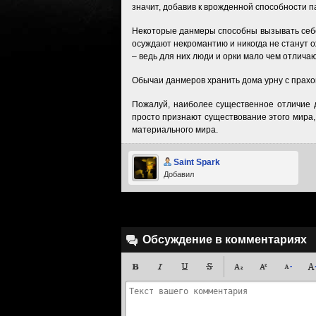
значит, добавив к врожденной способности 
Некоторые данмеры способны вызывать себе
осуждают некромантию и никогда не станут 
– ведь для них люди и орки мало чем отлич
Обычаи данмеров хранить дома урну с прахом
Пожалуй, наиболее существенное отличие д
просто признают существование этого мира,
материального мира.
Saint Spark
Добавил
Обсуждение в комментариях