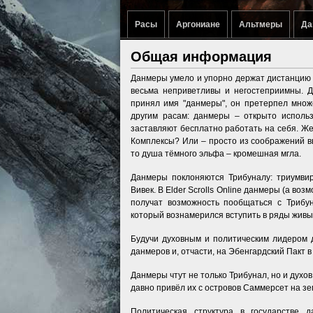
Расы
Аргониане
Альтмеры
Да
Общая информация
Данмеры умело и упорно держат дистанцию 
весьма неприветливы и негостеприимны. Д
принял имя "данмеры", он претерпел множе
другим расам: данмеры – открыто использ
заставляют бесплатно работать на себя. 
Комплексы? Или – просто из соображений в
то душа тёмного эльфа – кромешная мгла.
Данмеры поклоняются Трибуналу: триумвир
Вивек. В Elder Scrolls Online данмеры (а воз
получат возможность пообщаться с Трибун
который вознамерился вступить в ряды живы
Будучи духовным и политическим лидером 
данмеров и, отчасти, на Эбенгардский Пакт в
Данмеры чтут не только Трибунал, но и духов
давно привёл их с островов Саммерсет на з
Политическая структура в государстве 