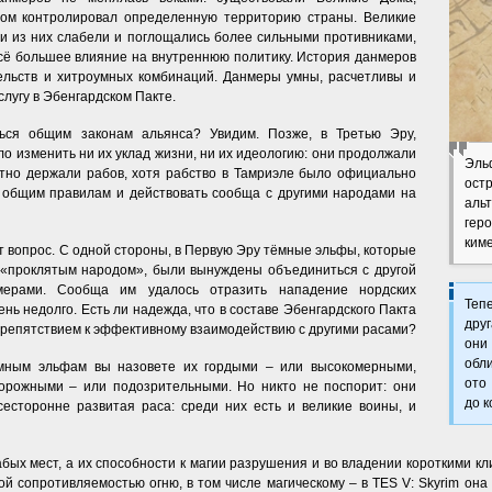
ом контролировал определенную территорию страны. Великие
ни из них слабели и поглощались более сильными противниками,
всё большее влияние на внутреннюю политику. История данмеров
тельств и хитроумных комбинаций. Данмеры умны, расчетливы и
слугу в Эбенгардском Пакте.
ся общим законам альянса? Увидим. Позже, в Третью Эру,
о изменить ни их уклад жизни, ни их идеологию: они продолжали
Эль
тно держали рабов, хотя рабство в Тамриэле было официально
ост
 общим правилам и действовать сообща с другими народами на
аль
гер
ким
т вопрос. С одной стороны, в Первую Эру тёмные эльфы, которые
 «проклятым народом», были вынуждены объединиться с другой
мерами. Сообща им удалось отразить нападение нордских
Теп
ень недолго. Есть ли надежда, что в составе Эбенгардского Пакта
дру
препятствием к эффективному взаимодействию с другими расами?
они
обли
ёмным эльфам вы назовете их гордыми – или высокомерными,
ото
орожными – или подозрительными. Но никто не поспорит: они
до к
сторонне развитая раса: среди них есть и великие воины, и
бых мест, а их способности к магии разрушения и во владении короткими кл
сопротивляемостью огню, в том числе магическому – в TES V: Skуrim она до