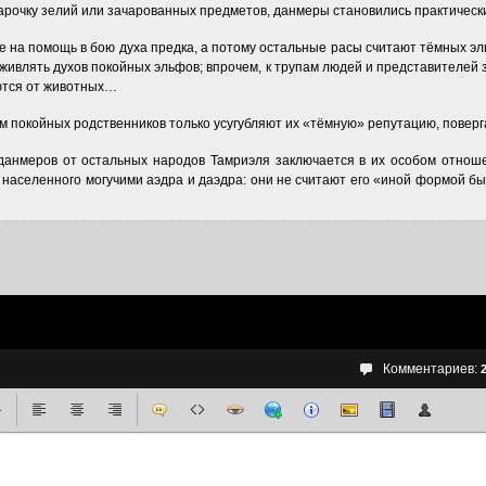
парочку зелий или зачарованных предметов, данмеры становились практическ
 на помощь в бою духа предка, а потому остальные расы считают тёмных э
оживлять духов покойных эльфов; впрочем, к трупам людей и представителей 
аются от животных…
 покойных родственников только усугубляют их «тёмную» репутацию, поверга
анмеров от остальных народов Тамриэля заключается в их особом отноше
 населенного могучими аэдра и даэдра: они не считают его «иной формой 
Комментариев: