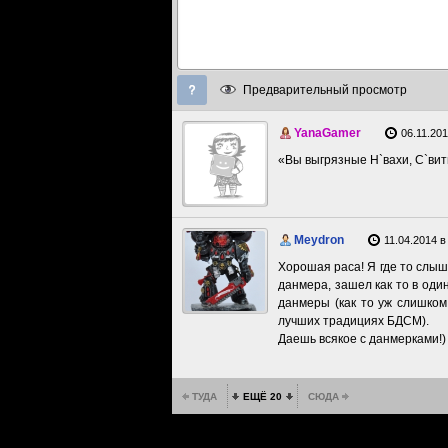
Предварительный просмотр
YanaGamer
06.11.201
«Вы выгрязные Н`вахи, С`вит
Meydron
11.04.2014 в
Хорошая раса! Я где то слы
данмера, зашел как то в од
данмеры (как то уж слишком
лучших традициях БДСМ).
Даешь всякое с данмерками!)
ТУДА
ЕЩЁ 20
СЮДА