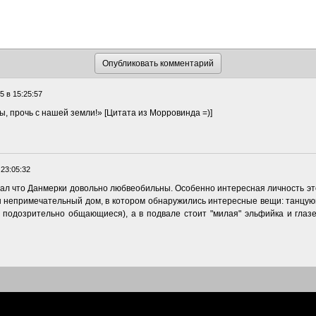
5 в 15:25:57
ы, прочь с нашей земли!» [Цитата из Морровинда =)]
 23:05:32
шал что Данмерки довольно любвеобильны. Особенно интересная личность эт
ин непримечательный дом, в котором обнаружились интересные вещи: танц
 подозрительно общающиеся), а в подвале стоит "милая" эльфийка и глазе