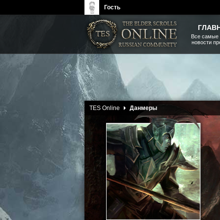
Гость
ГЛАВ
Все самые
новости п
The Elder Scrolls, Fallout,
Bethesda Softworks - статьи,
новости, дополнения
01 Апреля 2014
TES Online
Данмеры
Данмеры