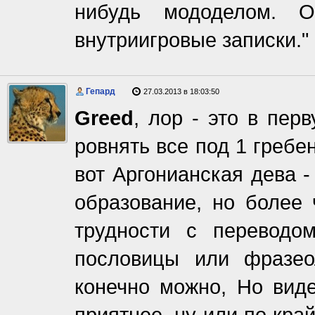
нибудь мододелом. 
внутриигровые записки."
Гепард
27.03.2013 в 18:03:50
Greed
, лор - это в пер
ровнять все под 1 гребе
вот Аргонианская дева -
образование, но более 
трудности с переводо
пословицы или фразео
конечно можно, Но вид
приятнее, ну или по кра