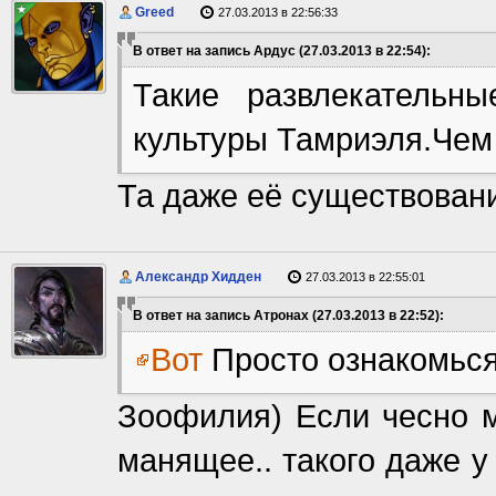
Greed
27.03.2013 в 22:56:33
В ответ на запись Ардус (27.03.2013 в 22:54):
Такие развлекательн
культуры Тамриэля.Чем
Та даже её существование
Александр Хидден
27.03.2013 в 22:55:01
В ответ на запись Атронах (27.03.2013 в 22:52):
Вот
Просто ознакомься,
Зоофилия) Если чесно м
манящее.. такого даже у