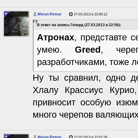
Moran Remar
27.03.2013 в 23:00:12
В ответ на запись Гепард (27.03.2013 в 22:56):
Атронах
, представте с
умею.
Greed
, чере
разработчиками, тоже л
Ну ты сравнил, одно де
Хлалу Крассиус Курио,
привносит особую изюм
много черепов валяющих
Moran Remar
27.03.2013 в 22:57:28