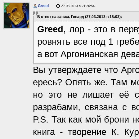
Greed
27.03.2013 в 21:26:54
В ответ на запись Гепард (27.03.2013 в 18:03):
Greed
, лор - это в пер
ровнять все под 1 греб
а вот Аргонианская дева 
Вы утверждаете что Арго
ересь? Опять же. Там м
но это не лишает её с
разрабами, связана с в
P.S. Так как мой брони н
книга - творение К. Ку