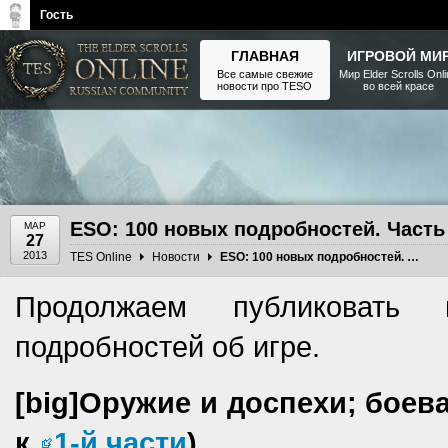
Гость
ГЛАВНАЯ
ИГРОВОЙ МИ
Все самые свежие
Мир Elder Scrolls Onl
новости про TESO
во всей красе
The Elder Scrolls, Fallout,
Bethesda Softworks - статьи,
новости, дополнения
ESO: 100 новых подробностей. Часть
МАР
27
2013
TES Online
Новости
ESO: 100 новых подробностей. Часть 2
Продолжаем публиковать
подробностей об игре.
[big]Оружие и доспехи; боева
к
1-й части
)