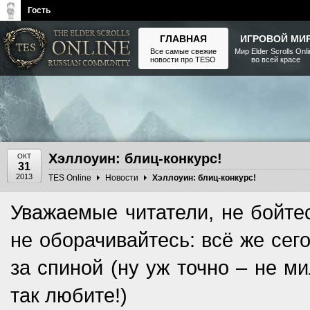
Гость
ГЛАВНАЯ
ИГРОВОЙ МИ
Все самые свежие
Мир Elder Scrolls Onl
новости про TESO
во всей красе
The Elder Scrolls, Fallout,
Bethesda Softworks - статьи,
новости, дополнения
Хэллоуин: блиц-конкурс!
ОКТ
31
2013
TES Online
Новости
Хэллоуин: блиц-конкурс!
Уважаемые читатели, не бойтес
не оборачивайтесь: всё же сег
за спиной (ну уж точно – не м
так любите!)