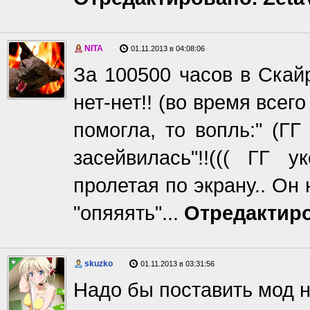
NITA
01.11.2013 в 04:08:06
За 100500 часов в Скайр
нет-нет!! (во время всег
помогла, то вопль:" (Г
засейвилась"!!((( ГГ 
пролетая по экрану.. Он 
"опяяять"...
Отредактиро
skuzko
01.11.2013 в 03:31:56
Надо бы поставить мод на