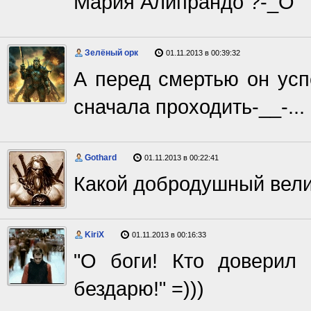
Мария Алипрандо ?-_О
Зелёный орк
01.11.2013 в 00:39:32
А перед смертью он усп
сначала проходить-__-...
Gothard
01.11.2013 в 00:22:41
Какой добродушный вели
KiriX
01.11.2013 в 00:16:33
"О боги! Кто доверил
бездарю!" =)))