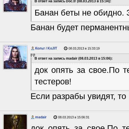
В ответ на запись Doc.tr (08.03.2013 в 15:34):
Банан беты не обидно. 
Банан будет перманентны
Кольт / KoJIT
08.03.2013 в 15:33:19
В ответ на запись madair (08.03.2013 в 15:06):
док опять за свое.По 
тестеров!
Если разрабы увидят, то
madair
08.03.2013 в 15:06:31
док опять за свое.По т