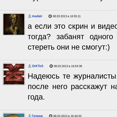
madair
08.03.2013 в 16:55:11
а если это скрин и виде
тогда? забанят одного
стереть они не смогут:)
OrKToS
08.03.2013 в 16:54:38
Надеюсь те журналисты,
после него расскажут н
года.
Гепард
08.03.2013 в 16:44:20