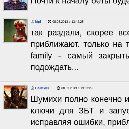
Почти к началу беты буде
kipl
08.03.2013 в 13:42:25
так раздали, скорее вс
приближают. только на т
family - самый закрыты
подождать...
СанечеГ
08.03.2013 в 13:33:29
Шумихи полно конечно и 
ключи для ЗБТ и запус
исправляя ошибки, прибл