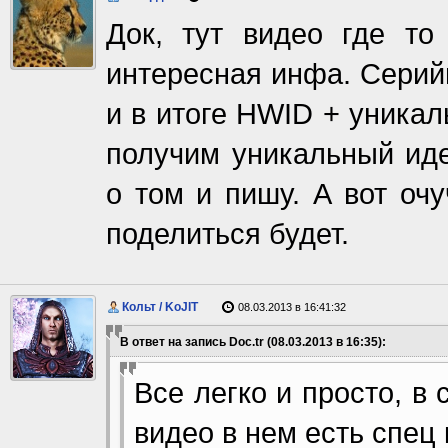
Док, тут видео где то
интересная инфа. Серий
и в итоге HWID + уникал
получим уникальный иде
о том и пишу. А вот оч
поделиться будет.
Кольт / KoJIT
08.03.2013 в 16:41:32
В ответ на запись Doc.tr (08.03.2013 в 16:35):
Все легко и просто, в
видео в нем есть спец 