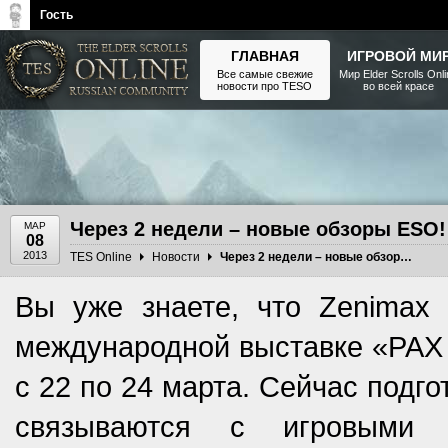
Гость
ГЛАВНАЯ
ИГРОВОЙ МИ
Все самые свежие
Мир Elder Scrolls Onl
новости про TESO
во всей красе
The Elder Scrolls, Fallout,
Bethesda Softworks - статьи,
новости, дополнения
Через 2 недели – новые обзоры ESO!
МАР
08
2013
TES Online
Новости
Через 2 недели – новые обзоры ESO!
Вы уже знаете, что Zenimax 
международной выставке «PAX E
с 22 по 24 марта. Сейчас подг
связываются с игровыми к