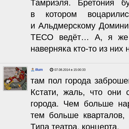
Тамриэля. Бретония б
в котором воцарили
и Альдмерскому Доминио
ТЕСО ведёт… А, я же 
наверняка кто-то из них 
illum
07.08.2014 в 15:00:33
там пол города заброше
Кстати, жаль, что они
города. Чем больше нар
тем больше кварталов, 
Типа театра, концерта.