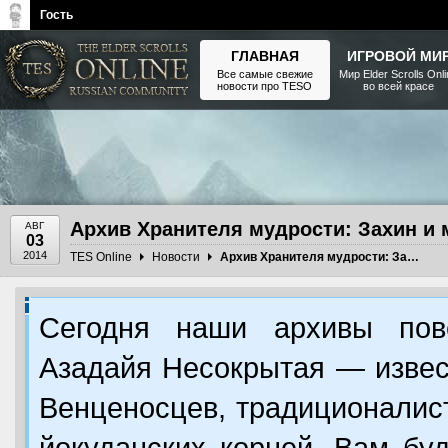
Гость
ГЛАВНАЯ
ИГРОВОЙ МИ
Все самые свежие
Мир Elder Scrolls Onl
новости про TESO
во всей красе
The Elder Scrolls, Fallout,
Bethesda Softworks - статьи,
новости, дополнения
Архив Хранителя мудрости: Захин и м
АВГ
03
2014
TES Online
Новости
Архив Хранителя мудрости: Захин и много его героев
Сегодня наши архивы пов
Азадайя Несокрытая — извес
Венценосцев, традиционалис
йокуданских корней. Вам бу