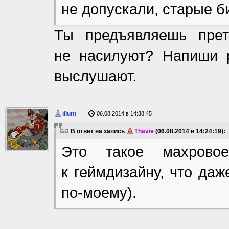
не допускали, старые б
Ты предъявляешь пре
не насилуют? Напиши р
выслушают.
illum
06.08.2014 в 14:38:45
В ответ на запись
Thavie
(06.08.2014 в 14:24:19):
Это такое махрово
к геймдизайну, что даж
по-моему).