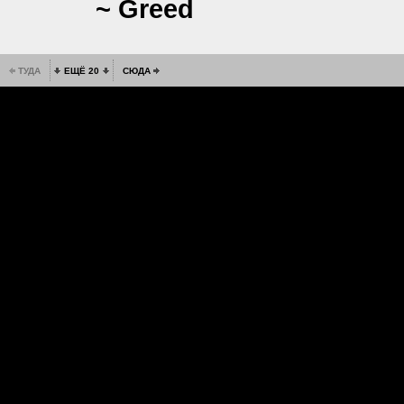
~ Greed
ТУДА
ЕЩЁ 20
СЮДА