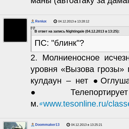
маны (автоатаку за дамаг
Reniux
04.12.2013 в 13:28:12
В ответ на запись Nightingale (04.12.2013 в 13:25):
ПС: "блинк"?
2. Молниеносное исчезн
уровня «Вызова грозы» 
кулдаун – нет ●Оглуша
●Телепорти
м.
www.tesonline.ru/class
Doommaker13
04.12.2013 в 13:25:21