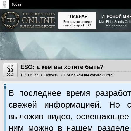
Гость
ГЛАВНАЯ
ИГРОВОЙ МИ
Все самые свежие
Мир Elder Scrolls Onl
новости про TESO
во всей красе
The Elder Scrolls, Fallout,
Bethesda Softworks - статьи,
новости, дополнения
ESO: а кем вы хотите быть?
ДЕК
03
2013
TES Online
Новости
ESO: а кем вы хотите быть?
В последнее время разработ
свежей информацией. Но с
выложив видео, освещающее 
ним можно в нашем раздел