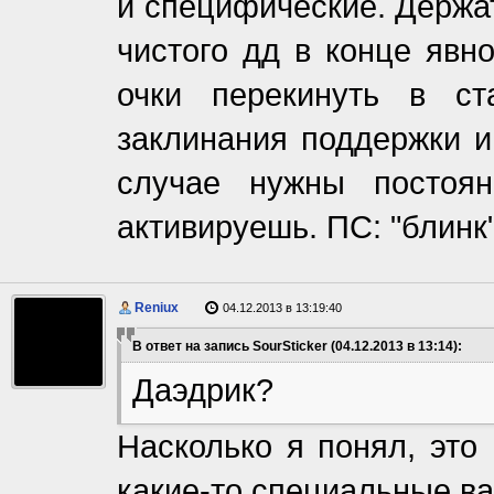
и специфические. Держа
чистого дд в конце явн
очки перекинуть в с
заклинания поддержки и
случае нужны постоя
активируешь. ПС: "блинк
Reniux
04.12.2013 в 13:19:40
В ответ на запись SourSticker (04.12.2013 в 13:14):
Даэдрик?
Насколько я понял, это 
какие-то специальные в