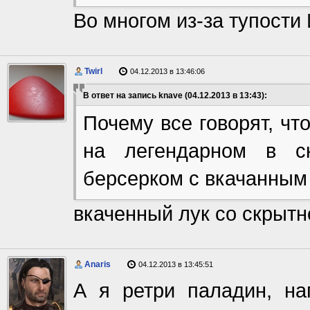
Во многом из-за тупости
Twirl
04.12.2013 в 13:46:06
В ответ на запись knave (04.12.2013 в 13:43):
Почему все говорят, чт
на легендарном в ск
берсерком с вкачанным
вкаченный лук со скрытн
Anaris
04.12.2013 в 13:45:51
А я ретри паладин, на