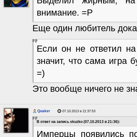
Выделил жирным, на 
внимание. =Р
Еще один любитель доказ
Если он не ответил на
значит, что сама игра 
=)
Это вообще ничего не зна
Quaker
07.10.2013 в 21:37:53
В ответ на запись skuzko (07.10.2013 в 21:36):
Имперцы появились по