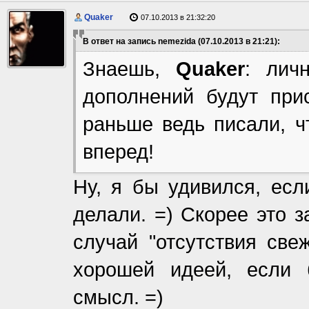
Quaker
07.10.2013 в 21:32:20
В ответ на запись nemezida (07.10.2013 в 21:21):
Знаешь,
Quaker
: лич
дополнений будут при
раньше ведь писали, ч
вперед!
Ну, я бы удивился, есл
делали. =) Скорее это з
случай "отсутствия све
хорошей идеей, если 
смысл. =)