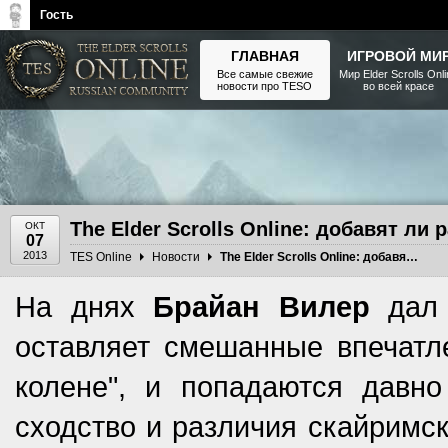
Гость
ГЛАВНАЯ
ИГРОВОЙ МИ
Все самые свежие
Мир Elder Scrolls Onl
новости про TESO
во всей красе
The Elder Scrolls, Fallout,
Bethesda Softworks - статьи,
новости, дополнения
The Elder Scrolls Online: добавят ли
ОКТ
07
2013
TES Online
Новости
The Elder Scrolls Online: добавят ли расы? Интервью
На днях
Брайан Вилер
дал 
оставляет смешанные впечатле
колене", и попадаются давно
сходство и различия скайримск