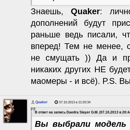
Знаешь,
Quaker
: лич
дополнений будут при
раньше ведь писали, чт
вперед! Тем не менее, 
не смущать )) Да и пр
никаких других НЕ буде
маомеры - и всё). P.S. В
Quaker
07.10.2013 в 21:03:34
В ответ на запись Daedra Slayer G.M. (07.10.2013 в 20:4
Вы выбрали модель 