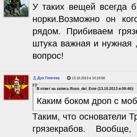
У таких вещей всегда б
норки.Возможно он ког
рядом. Прибиваем гряз
штука важная и нужная ,
вопрос!
Дух Генсека
13.10.2013 в 10:19:58
В ответ на запись Ruso_del_Este (13.10.2013 в 09:46):
Каким боком дроп с мо
Таким, что основатели 
грязекрабов. Вообще