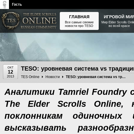
Гость
ГЛАВНАЯ
ИГРОВОЙ МИ
Все самые свежие
Мир Elder Scrolls Onl
новости про TESO
во всей красе
The Elder Scrolls, Fallout,
Bethesda Softworks - статьи,
новости, дополнения
TESO: уровневая система vs традици
ОКТ
12
2013
TES Online
Новости
TESO: уровневая система vs традиции серии
Аналитики Tamriel Foundry
The Elder Scrolls Onlin
поклонникам одиночных
высказывать разнообразн