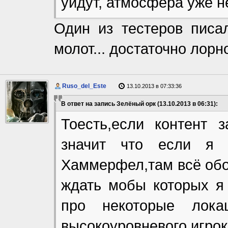
уйдут, атмосфера уже не
Один из тестеров писа
молот... достаточно лорн
Ruso_del_Este
13.10.2013 в 07:33:36
В ответ на запись Зелёный орк (13.10.2013 в 06:31):
Тоесть,если контент 
значит что если я 
Хаммерфел,там всё обой
ждать мобы которых я 
про некоторые лок
высокоуровневого игрок