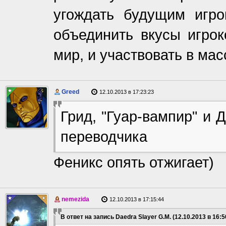
угождать будущим игро
объединить вкусы игрок
мир, и участвовать в ма
Greed
12.10.2013 в 17:23:23
Грид, "Гуар-вампир" и 
переводчика
Феникс опять отжигает)
nemezida
12.10.2013 в 17:15:44
В ответ на запись Daedra Slayer G.M. (12.10.2013 в 16:5