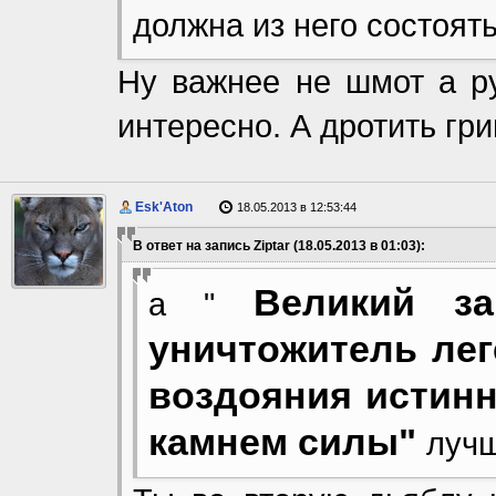
должна из него состоять
Ну важнее не шмот а ру
интересно. А дротить гр
Esk'Aton
18.05.2013 в 12:53:44
В ответ на запись Ziptar (18.05.2013 в 01:03):
Великий з
а "
уничтожитель лег
воздояния истин
камнем силы"
луч