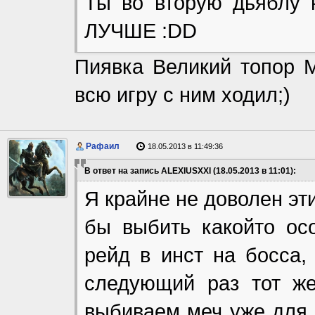
Ты во вторую дьяблу
ЛУЧШЕ :DD
Пиявка Великий топор 
всю игру с ним ходил;)
Рафаил
18.05.2013 в 11:49:36
В ответ на запись ALEXIUSXXI (18.05.2013 в 11:01):
Я крайне не доволен эт
бы выбить какойто ос
рейд в инст на босса,
следующий раз тот же
выбиваем меч уже для 