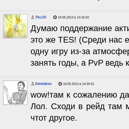
TALOS
19.05.2013 в 13:16:32
Думаю поддержание акти
это же TES! (Среди нас е
одну игру из-за атмосф
занять годы, а PvP ведь
Diminikon
18.05.2013 в 14:29:31
wow!там к сожалению да
Лол. Сходи в рейд там 
чтот другое.