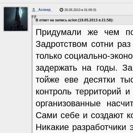
_Acmep_
20.05.2013 в 01:09:31
В ответ на запись aclon (19.05.2013 в 21:58):
Придумали же чем по
Задротством сотни раз
только социально-экон
задержать на годы. З
тойже еве десятки ты
контроль территорий и
организованные насчи
Сами себе и создают ко
Никакие разработчики 