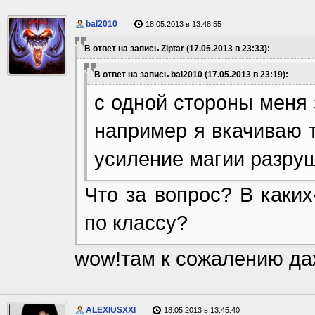
bal2010
18.05.2013 в 13:48:55
В ответ на запись Ziptar (17.05.2013 в 23:33):
В ответ на запись bal2010 (17.05.2013 в 23:19):
с одной стороны меня э
например я вкачиваю т
усиление магии разру
Что за вопрос? В каки
по классу?
wow!там к сожалению даж
ALEXIUSXXI
18.05.2013 в 13:45:40