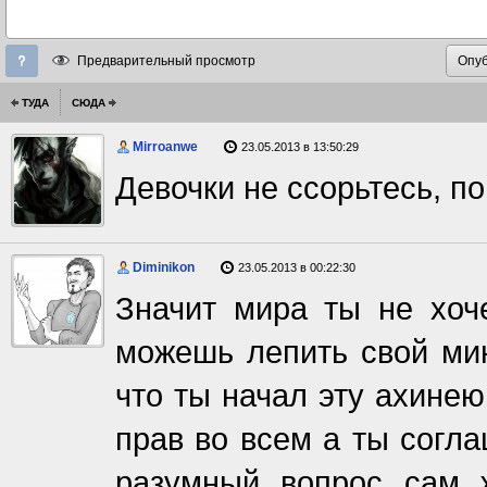
Предварительный просмотр
ТУДА
СЮДА
Mirroanwe
23.05.2013 в 13:50:29
Девочки не ссорьтесь, по
Diminikon
23.05.2013 в 00:22:30
Значит мира ты не хоче
можешь лепить свой мин
что ты начал эту ахинею
прав во всем а ты согла
разумный вопрос сам 