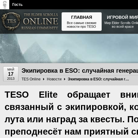
Гость
ГЛАВНАЯ
ИГРОВОЙ МИ
Все самые свежие
Мир Elder Scrolls Onl
новости про TESO
во всей красе
The Elder Scrolls, Fallout,
Bethesda Softworks - статьи,
новости, дополнения
Экипировка в ESO: случайная генера
МАЙ
17
2013
TES Online
Новости
Экипировка в ESO: случайная генерация характеристик
TESO Elite обращает вн
связанный с экипировкой, к
лута или наград за квесты. По
преподнесёт нам приятный с