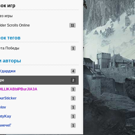
ок игр
ез игры
lder Scrolls Online
ок тегов
та Победы
и авторы
и'дарджи
оре
9ILLIKABbIPBurJlA3A
urSticker
elov
ntyKay
анечеГ