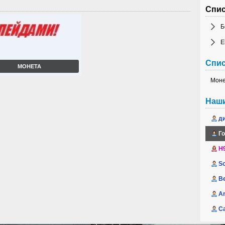
Спис
Б
E
Спис
МОНЕТА
Моне
Наш
д
Г
H
So
B
A
С