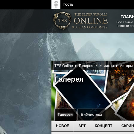
Гость
ГЛАВ
Все самые
новости п
The Elder Scrolls, Fallout,
Bethesda Softworks - статьи,
новости, дополнения
TES Online
Галерея
Комиксы
Авторы
Галерея
Галерея
Библиотека
НОВОЕ
АРТ
КОНЦЕПТ
СКРИ