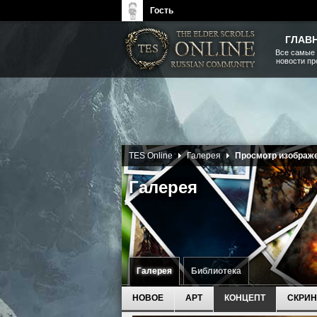
Гость
ГЛАВ
Все самые
новости п
The Elder Scrolls, Fallout,
Bethesda Softworks - статьи,
новости, дополнения
TES Online
Галерея
Просмотр изображ
Галерея
Галерея
Библиотека
НОВОЕ
АРТ
КОНЦЕПТ
СКРИ