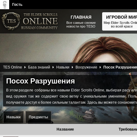
Гость
ГЛАВНАЯ
ИГРОВОЙ МИ
Все самые свежие
Мир Elder Scrolls Onl
новости про TESO
во всей красе
The Elder Scrolls, Fallout,
Bethesda Softworks - статьи,
новости, дополнения
TES Online
База знаний
Навыки
Вооружение
Посох Разрушени
Посох Разрушения
В этом разделе собраны все навыки Elder Scrolls Online, выбирая расу и
вид оружия так же содержит свою ветку с уникальными умениями. Поль
получаете доступ к более сильным талантам. Здесь вы можете ознакомить
Навыки
Предметы
Название
Требован