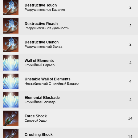
Destructive Touch
2
Разрушительное Касание
Destructive Reach
2
Разрушительная Дальность
Destructive Clench
2
Разрушительный Захват
Wall of Elements
4
Стихийный Барьер
Unstable Wall of Elements
4
Нестабильный Стихийный Барьер
Elemental Blockade
4
Стихийная Блокада
Force Shock
14
Силовой Удар
Crushing Shock
14