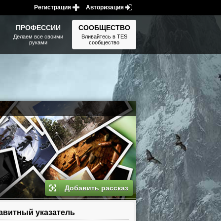
Регистрация
Авторизация
ПРОФЕССИИ
СООБЩЕСТВО
Делаем все своими
Вливайтесь в TES
руками
сообщество
Добавить рассказ
витный указатель