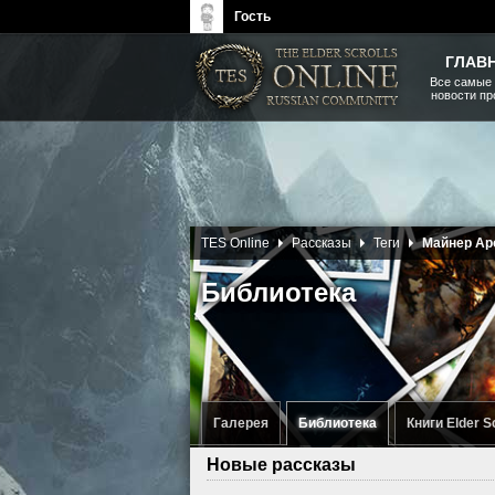
Гость
ГЛАВ
Все самые
новости п
The Elder Scrolls, Fallout,
Bethesda Softworks - статьи,
новости, дополнения
TES Online
Рассказы
Теги
Майнер Ар
Библиотека
Галерея
Библиотека
Книги Elder S
Новые рассказы