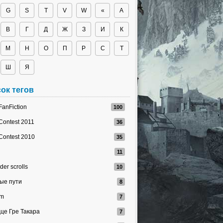
G
S
T
V
W
«
А
В
Г
Д
Ж
З
И
К
М
Н
О
П
Р
С
Т
Ш
Я
ок тегов
FanFiction
Contest 2011
Contest 2010
der scrolls
ые пути
im
це Гре Такара