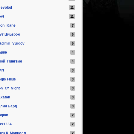
sevolod
eyt
eon_Kane
ут Цицерон
adimir_Vurdov
арин
лой_Пингвин
irl
gis Filius
on_Of_Night
akatak
олин Бард
ldjinn
ax1334
арк К. Марцелл