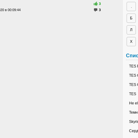
3
.
20 в 00:09:44
3
Б
Л
Х
Спис
TES 
TES 
TES 
TES
Не el
Темн
Skyr
Серд