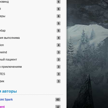
овинд
O
меры
обар
ия выполнима
ion
owind
ный пациент
 к приключениям
TES
фик
и авторы
int Spark
eni