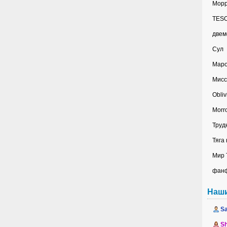
Морр
TES
две
Сул
Мар
Мисс
Obliv
Morr
Труд
Тяга
Мир 
фан
Наш
Sa
Sh