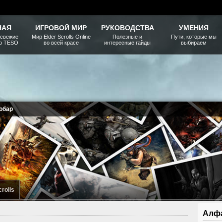
НАЯ
ИГРОВОЙ МИР
РУКОВОДСТВА
УМЕНИЯ
 свежие
Мир Elder Scrolls Online
Полезные и
Пути, которые мы
ро TESO
во всей красе
интересные гайды
выбираем
обар
crolls
Алфа