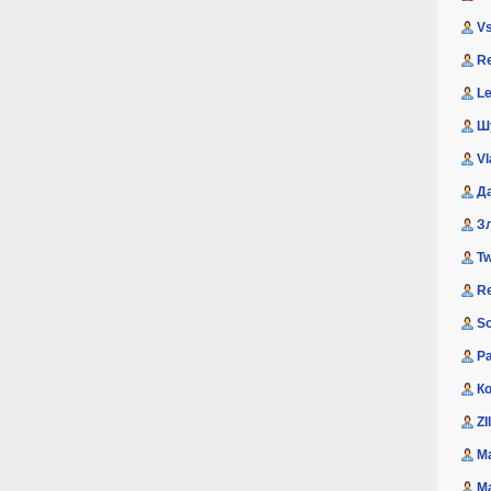
V
R
L
Ш
Vl
Д
З
Tw
Re
S
P
К
ZI
M
М