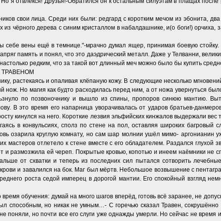
 Но я отвлёкся! Друзья!-Обратился он к остальным силуэтам в плащах после 
иков свои лица. Среди них были: редгард с коротким мечом из эбонита, д
х из чёрного дерева с синим кристаллом в набалдашнике, и(о боги!) орчиха, 
 бы себе вены ещё в темнице."-мрачно думал ящер, принимая боевую стойку
пряг память и понял, что это даэдрический металл. Даже у Телванни, велик
астолько редким, что за такой вот длинный меч можно было бы купить средн
С ТРАВЕНОМ
нику, растекаясь и опаливая клёпаную кожу. В следующие несколько мгновений
й нож. Но магия как будто расходилась перед ним, а от ножа увернуться был
льзнуло по позвоночнику и вышло из спины, пропоров синюю мантию. Выт
лову. В это время его напарница уворачивалась от ударов братьев-данмер
осту кинулся на него. Короткие лезвия эльфийских кинжалов выдержали вес т
ргаясь в конвульсиях, сполз по стене на пол, оставляя широких багровый 
вь озарила круглую комнату, но сам шар молнии ушёл мимо- аргонианин уже
х мастеров отлетело к стене вместе с его обладателем. Раздался глухой з
 и размозжила ей череп. Покрытые кровью, копотью и инеем наёмники не с
дальше от схватки и теперь из последних сил пытался сотворить лечебны
 крови и завалился на бок. Маг был мёртв. Небольшое возвышение с пентагра
реднего роста седой имперец в дорогой мантии. Его спокойный взгляд нем
о время обучения: думай на много шагов вперёд, готовь всё заранее, не доп
был способным, но никак не умным…- С горечью сказал Травен, сокрушённо
 не поняли, но почти все его слуги уже однажды умерли. Но сейчас не время 