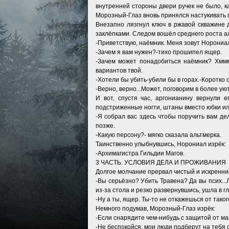
внутренней стороны двери ручек не было, к
Морозный-Глаз вновь принялся настукивать п
Внезапно лязгнул ключ в ржавой скважине
заклёпками. Следом вошёл среднего роста а
-Приветствую, наёмник. Меня зовут Норониал.
-Зачем я вам нужен?-тихо прошипел ящер.
-Зачем может понадобиться наёмник? Хммм..
вариантов твой.
-Хотели бы убить-убили бы в горах.-Коротко
-Верно, верно...Может, поговорим в более 
И вот, спустя час, аргонианину вернули
подстриженные ногти, штаны вместо юбки или
-Я собрал вас здесь чтобы поручить вам де
позже.
-Какую персону?- мягко сказала альтмерка.
Таинственно улыбнувшись, Норониал изрёк:
-Архимагистра Гильдии Магов.
3 ЧАСТЬ. УСЛОВИЯ ДЕЛА И ПРОЖИВАНИЯ
Долгое молчание прервал чистый и искренни
-Вы серьёзно? Убить Травена? Да вы псих..
из-за стола и резко развернувшись, ушла в 
-Ну а ты, ящер. Ты-то не откажешься от тако
Немного подумав, Морозный-Глаз изрёк:
-Если снарядите чем-нибудь с защитой от маг
-Не беспокойся, мои люди подберут на тебя