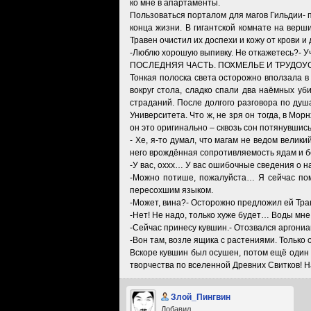
ко мне в апартаменты.
Пользоваться порталом для магов Гильдии- 
конца жизни. В гигантской комнате на вер
Травен очистил их доспехи и кожу от крови и
-Люблю хорошую выпивку. Не откажетесь?- Уч
ПОСЛЕДНЯЯ ЧАСТЬ. ПОХМЕЛЬЕ И ТРУДО
Тонкая полоска света осторожно вползала в
вокруг стола, сладко спали два наёмных у
страданий. После долгого разговора по ду
Университета. Что ж, не зря он тогда, в Мо
он это оригинально – сквозь сон потянувшись 
- Хе, я-то думал, что магам не ведом вели
него врождённая сопротивляемость ядам и бо
-У вас, оххх… У вас ошибочные сведения о на
-Можно потише, пожалуйста… Я сейчас пом
пересохшим языком.
-Может, вина?- Осторожно предложил ей Трав
-Нет! Не надо, только хуже будет… Воды мне.
-Сейчас принесу кувшин.- Отозвался аргониан
-Вон там, возле ящика с растениями. Только
Вскоре кувшин был осушен, потом ещё один 
творчества по вселенной Древних Свитков! 
Злой_Пингвин
Добавил