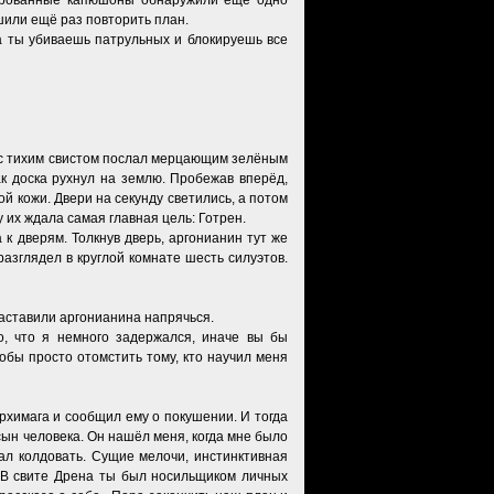
ачарованные капюшоны обнаружили ещё одно
шили ещё раз повторить план.
а ты убиваешь патрульных и блокируешь все
м с тихим свистом послал мерцающим зелёным
ак доска рухнул на землю. Пробежав вперёд,
й кожи. Двери на секунду светились, а потом
 их ждала самая главная цель: Готрен.
к дверям. Толкнув дверь, аргонианин тут же
разглядел в круглой комнате шесть силуэтов.
заставили аргонианина напрячься.
о, что я немного задержался, иначе вы бы
тобы просто отомстить тому, кто научил меня
рхимага и сообщил ему о покушении. И тогда
сын человека. Он нашёл меня, когда мне было
ал колдовать. Сущие мелочи, инстинктивная
 В свите Дрена ты был носильщиком личных