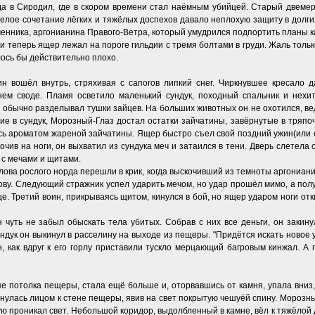
да в Сиродил, где в скором времени стал наёмным убийцей. Старый двеме
мелое сочетание лёгких и тяжёлых доспехов давало неплохую защиту в долги
менника, аргонианина Правого-Ветра, который умудрился подпортить планы ка
 теперь ящер лежал на пороге гильдии с тремя болтами в груди. Жаль только
ось бы действительно плохо.
н вошёл внутрь, стряхивая с сапогов липкий снег. Чиркнувшее кресало 
нем своде. Пламя осветило маленький сундук, походный спальник и нехи
обычно разделывал тушки зайцев. На больших животных он не охотился, ведь
ие в сундук, Морозный-Глаз достал остатки зайчатины, завёрнутые в тряпочк
ь ароматом жареной зайчатины. Ящер быстро съел свой поздний ужин(или оч
чив на ноги, он выхватил из сундука меч и затаился в тени. Дверь слетела 
 с мечами и щитами.
слова рослого норда перешли в крик, когда выскочивший из темноты аргониани
олову. Следующий стражник успел ударить мечом, но удар прошёл мимо, а по
е. Третий воин, прикрываясь щитом, кинулся в бой, но ящер ударом ноги отк
 чуть не забыл обыскать тела убитых. Собрав с них все деньги, он закину
Сундук он выкинул в расселину на выходе из пещеры. "Придётся искать новое 
, как вдруг к его горлу приставили тускло мерцающий багровым кинжал. А 
е потолка пещеры, стала ещё больше и, оторвавшись от камня, упала вниз
нулась лицом к стене пещеры, явив на свет покрытую чешуёй спину. Морозны
ую проникал свет. Небольшой коридор, выдолбленный в камне, вёл к тяжёлой