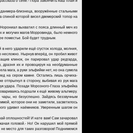
рассказа о себе.- Пора закончить наш план и
ва данмера-близнеца, вооружённые стальными
за спиной которой висел двемерский топор на
. Норониал выхватил с пояса длинный меч из
их и могучих магов Морровинда, было немного
ее поместье. Бой будет трудным.
 в него ударили ещё сгусток холода, молния,
о несложно. Нырнув вперёд, он пробил живот
ащив клинок, он парировал удар редгарда,
ов, дразня их и провоцируя на необдуманные
ела мага, а руки эльфийки нет, но она сумела
след на сером камне. Остались лишь орчиха-
 отпрыгнул в сторону, выбивая из рук мага
вук удара. Позади Морозного-Глаза эльфийка
говариваясь подошли к ещё живому альтмеру.
е чары, но безуспешно. Зайдясь беззвучным
ммой, которое они не заметили, засветилось
ного удивил наёмников. Уверенным шагом он
ускай оплошностей! И нате вам! Сам зачаровал
 качая головой.- Но! Он нарушил мой прямой
и не место для таких разговоров! Поднимемся