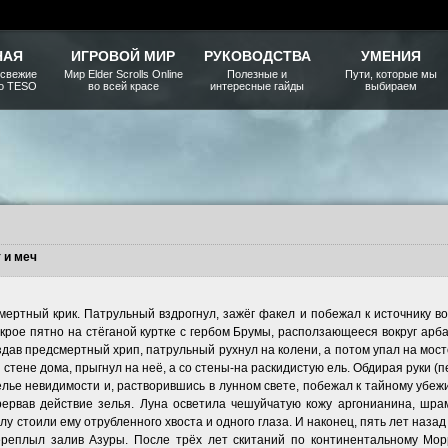
НАЯ
ИГРОВОЙ МИР
РУКОВОДСТВА
УМЕНИЯ
 свежие
Мир Elder Scrolls Online
Полезные и
Пути, которые мы
ро TESO
во всей красе
интересные гайды
выбираем
 и меч
мертный крик. Патрульный вздрогнул, зажёг факел и побежал к источнику во
окрое пятно на стёганой куртке с гербом Брумы, расползающееся вокруг арб
здав предсмертный хрип, патрульный рухнул на колени, а потом упал на мост
 стене дома, прыгнул на неё, а со стены-на раскидистую ель. Обдирая руки (
елье невидимости и, растворившись в лунном свете, побежал к тайному убеж
рервав действие зелья. Луна осветила чешуйчатую кожу аргонианина, шрам
у стоили ему отрубленного хвоста и одного глаза. И наконец, пять лет наза
переплыл залив Азуры. После трёх лет скитаний по континентальному Мор