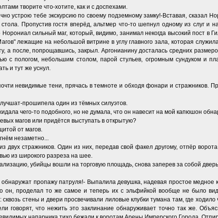
олтами творите что-хотите, как и с доспехами.
ично устрою тебе экскурсию по своему подземному замку!-Вставая, сказал Н
 стола. Пропустив гостя вперёд, альтмер что-то шепнул одному из слуг и н
 Норониал сильный маг, который, видимо, занимал некогда высокий пост в Ги
Магов" лежащие на небольшой витрине в углу главного зала, которая служил
ту, а после, попрощавшись, закрыл. Аргонианину досталась средних размеро
атью с пологом, небольшим столом, парой стульев, огромным сундуком и пл
ть и тут же уснул.
чти невидимые тени, прячась в темноте и обходя фонари и стражников. При
 улучшат-прошипела один из тёмных силуэтов.
ожидала чего-то подобного, но не думала, что он навесит на мой капюшон обн
оевых магов или придётся выступать в открытую?
щитой от магов.
гнём незаметно...
з двух стражников. Один из них, передав свой факел другому, отпёр ворота,
овью из широкого разреза на шее.
ализацию, убийцы вошли на торговую площадь, снова заперев за собой дверь
с обнаружат пропажу патруля!- Выпалила девушка, надевая простое медное к
о он, проделал то же самое и теперь их с эльфийкой вообще не было вид
 сквозь стены и двери просвечивали лиловые клубки тумана там, где ходило 
ели говорят, что нежить это заклинание обнаруживает точно так же. Объяс
евидимых напарника тихо бежали к воротам Арены Имперского Города. Отпир