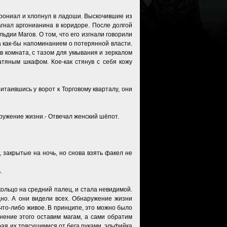
орониал и хлопнул в ладоши. Выскочившие из
агнал аргонианина в коридоре. После долгой
льдии Магов. О том, что его изгнали говорили
а как-бы напоминанием о потерянной власти.
в комната, с тазом для умывания и зеркалом
атяным шкафом. Кое-как стянув с себя кожу
таившись у ворот к Торговому кварталу, они
аружение жизни.- Отвечал женский шёпот.
 закрытые на ночь, но снова взять факел не
.
ольцо на средний палец, и стала невидимой.
но. А они видели всех. Обнаружение жизни
что-либо живое. В принципе, это можно было
нение этого оставим магам, а сами обратим
ая их трясущимися от бега руками, эльфийка