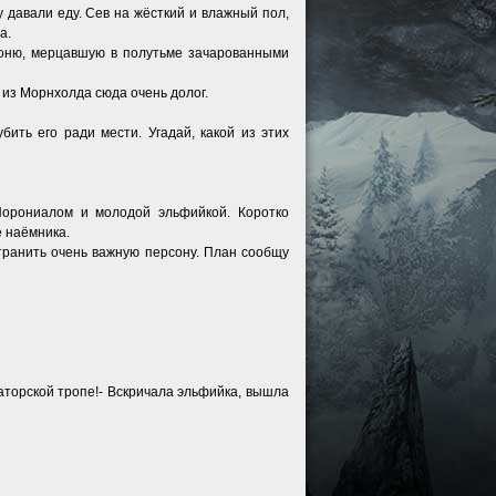
 давали еду. Сев на жёсткий и влажный пол,
а.
роню, мерцавшую в полутьме зачарованными
ь из Морнхолда сюда очень долог.
бить его ради мести. Угадай, какой из этих
Норониалом и молодой эльфийкой. Коротко
е наёмника.
странить очень важную персону. План сообщу
аторской тропе!- Вскричала эльфийка, вышла