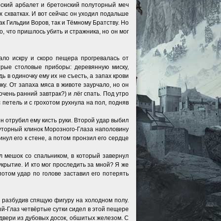
рский арбалет и бретонский полуторный меч
х схватках. И вот сейчас он уходил подальше
к Гильдии Воров, так и Тёмному Братству. Но
, что пришлось убить и стражника, но он мог
дало искру и скоро пещера прогревалась от
трые столовые приборы: деревянную миску,
 в одиночку ему их не съесть, а запах крови
у. От запаха мяса в животе заурчало, но он
ень ранний завтрак?) и лёг спать. Под утро
с петель и с грохотом рухнула на пол, подняв
н отрубил ему кисть руки. Второй удар выбил
луторный клинок Морозного-Глаза наполовину
инул его к стене, а потом пронзил его сердце
л мешок со спальником, в который завернул
укрытие. И кто мог проследить за мной? Я же
потом удар по голове заставил его потерять
, разбудив спящую фигуру на холодном полу.
й-Глаз четвёртые сутки сидел в этой пещере
 двери из дубовых досок, обшитых железом. С