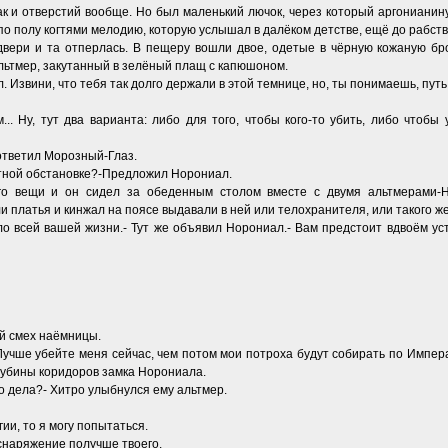
ак и отверстий вообще. Но был маленький лючок, через который аргонианину
о полу когтями мелодию, которую услышал в далёком детстве, ещё до рабств
 двери и та отперлась. В пещеру вошли двое, одетые в чёрную кожаную б
льтмер, закутанный в зелёный плащ с капюшоном.
 Извини, что тебя так долго держали в этой темнице, но, ты понимаешь, пут
. Ну, тут два варианта: либо для того, чтобы кого-то убить, либо чтобы у
 ответил Морозный-Глаз.
уютной обстановке?-Предложил Норониал.
 его вещи и он сидел за обеденным столом вместе с двумя альтмерами-
 платья и кинжал на поясе выдавали в ней или телохранителя, или такого ж
ло всей вашей жизни.- Тут же объявил Норониал.- Вам предстоит вдвоём у
й смех наёмницы.
.Лучше убейте меня сейчас, чем потом мои потроха будут собирать по Импер
глубины коридоров замка Норониала.
го дела?- Хитро улыбнулся ему альтмер.
ии, то я могу попытаться.
 снаряжение получше твоего.