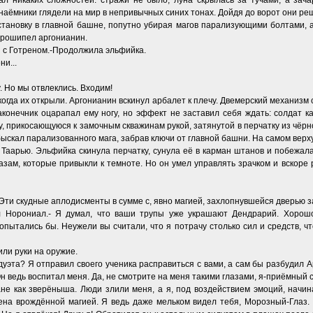
ал никаких сложностей: стражи не было, луна скрылась за тучами, а з
 наёмники глядели на мир в непривычных синих тонах. Дойдя до ворот они ре
бстановку в главной башне, попутно убирая магов парализующими болтами, 
-Прошипел аргонианин.
я с Готреном.-Продолжила эльфийка.
ни...
. Но мы отвлеклись. Входим!
 когда их открыли. Аргонианин вскинул арбалет к плечу. Двемерский механиз
аконечник оцарапал ему ногу, но эффект не заставил себя ждать: солдат к
 прикосающуюся к замочным скважинам рукой, затянутой в перчатку из чёрно
скал парализованного мага, забрав ключи от главной башни. На самом верху
 Таарью. Эльфийка скинула перчатку, сунула её в карман штанов и побежала 
лазам, которые привыкли к темноте. Но он умел управлять зрачком и вскоре 
 Эти скудные аплодисменты в сумме с, явно магией, захлопнувшейся дверью 
ил Норониал.- Я думал, что ваши трупы уже украшают Дендрарий. Хорош
опытались бы. Неужели вы считали, что я потрачу столько сил и средств, ч
ли руки на оружие.
дуэта? Я отправил своего ученика расправиться с вами, а сам бы разбудил А
Он ведь воспитал меня. Да, не смотрите на меня такими глазами, я-приёмный 
ане как зверёныша. Люди злили меня, а я, под воздействием эмоций, начин
ена врождённой магией. Я ведь даже мельком видел тебя, Морозный-Глаз.