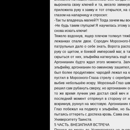
выронила свзку ключей и та, весело звякну
приложила руку к замку и тот открылся, на
глазом на напарницу и спросил:
-Так ты владеешь магией?! Тогда зачем мы во
-Не будь таким глупцом! Я научилась этому 
снова искать ключи!
Тяжело вздохнув, ящер плечом толкнул тяжё
лежанках спали двое. Сородич Морозного-
патрульных дало о себе знать. Ворота расп
руку со щитом, и боевой имперский маг, в 
скрыться от них, эльфийка наткнулась ещё 
Аргонианин будто ждал этого момента. Запе
эльфийку, аргонианин по-змеиному зашипел,
был более продуктивен: чародей лежал на к
пустил в Морозного-Глаза стрелу с серебря
выбив небольшёю искру. Морозный-Глаз швыр
решил сам рубануть сверху, но аргонианин о
то же время лучник уже достал свой меч и
последний момент отпрянул в сторону от н
вскрикнув, рухнул на мостовую. Аргониани
Глаз побежал на подмогу к эльфийке, но б
пытаясь оттереть с доспеха кровь. Сама она
Университету Таинств.
5 ЧАСТЬ. ВНЕЗАПНАЯ ВСТРЕЧА