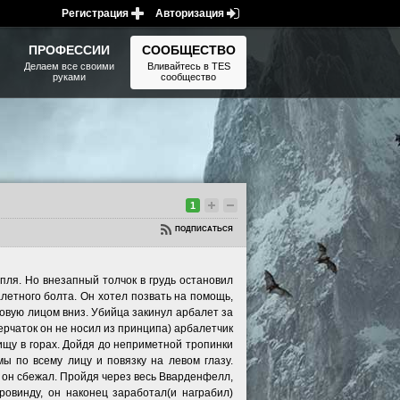
Регистрация
Авторизация
ПРОФЕССИИ
СООБЩЕСТВО
Делаем все своими
Вливайтесь в TES
руками
сообщество
1
ПОДПИСАТЬСЯ
пля. Но внезапный толчок в грудь остановил
алетного болта. Он хотел позвать на помощь,
овую лицом вниз. Убийца закинул арбалет за
перчаток он не носил из принципа) арбалетчик
ищу в горах. Дойдя до неприметной тропинки
ы по всему лицу и повязку на левом глазу.
д он сбежал. Пройдя через весь Вварденфелл,
ровинду, он наконец заработал(и награбил)