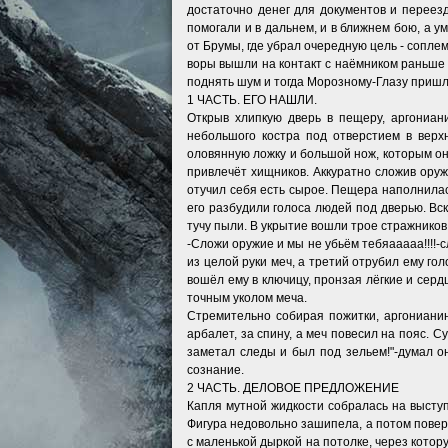
достаточно денег для документов и переез
помогали и в дальнем, и в ближнем бою, а у
от Брумы, где убрал очередную цель - сопле
воры вышли на контакт с наёмником раньше и
поднять шум и тогда Морозному-Глазу пришл
1 ЧАСТЬ. ЕГО НАШЛИ.
Открыв хлипкую дверь в пещеру, аргониани
небольшого костра под отверстием в верх
оловянную ложку и большой нож, которым он 
привлечёт хищников. Аккуратно сложив оруж
отучил себя есть сырое. Пещера наполнилас
его разбудили голоса людей под дверью. Вско
тучу пыли. В укрытие вошли трое стражников
-Сложи оружие и мы не убьём тебяааааа!!!!-
из целой руки меч, а третий отрубил ему г
вошёл ему в ключицу, пронзая лёгкие и сердц
точным уколом меча.
Стремительно собирая пожитки, аргонианин
арбалет, за спину, а меч повесил на пояс. 
заметал следы и был под зельем!"-думал он
сознание.
2 ЧАСТЬ. ДЕЛОВОЕ ПРЕДЛОЖЕНИЕ
Капля мутной жидкости собралась на выступ
Фигура недовольно зашипела, а потом повер
с маленькой дыркой на потолке, через котор