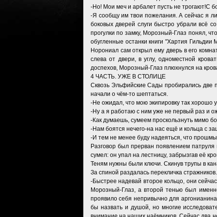
-Но! Мои меч и арбалет пусть не трогают!С б
-Я сообщу им твои пожелания. А сейчас я л
боковых дверей слуги быстро убрали всё со
прогулки по замку, Морозный-Глаз понял, что
обугленные останки книги "Хартия Гильдии 
Норониал сам открыл ему дверь в его комна
слева от двери, в углу, одноместной кров
доспехов, Морозный-Глаз плюхнулся на крова
4 ЧАСТЬ. УЖЕ В СТОЛИЦЕ
Сквозь Эльфийские Сады пробирались две по
начали о чём-то шептаться.
-Не ожидал, что мою экипировку так хорошо
-Ну а я работаю с ним уже не первый раз и 
-Как думаешь, сумеем проскользнуть мимо б
-Нам боятся нечего-на нас ещё и кольца с за
-И тем не менее буду надеяться, что прошмы
Разговор был прерван появлением патруля и
сумел: он упал на лестницу, забрызгав её кр
Теням нужны были ключи. Скинув трупы в кан
За спиной раздалась перекличка стражников.
-Быстрее надевай второе кольцо, они сейча
Морозный-Глаз, а второй тенью был именн
проявило себя непривычно для аргонианина:
бы назвать и душой, но многие исследоват
внимание на наших наёмников. Сейчас два н