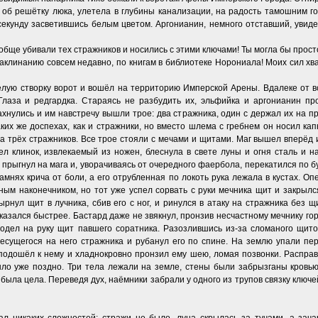
в об решётку люка, улетела в глубины канализации, на радость тамошним г
 секунду засветившись белым цветом. Аргонианин, немного отставший, увид
обще убивали тех стражников и носились с этими ключами! Ты могла бы просто
заклинанию совсем недавно, по книгам в библиотеке Норониала! Моих сил хв
лую створку ворот и вошёл на территорию Имперской Арены. Вдалеке от во
Глаза и редгардка. Стараясь не разбудить их, эльфийка и аргонианин пр
ахнулись и им навстречу вышли трое: два стражника, один с держал их на пр
таких же доспехах, как и стражники, но вместо шлема с гребнем он носил к
на трёх стражников. Все трое стояли с мечами и щитами. Маг вышел вперёд и
л клинок, извлекаемый из ножен, блеснула в свете луны и огня сталь и н
 прыгнул на мага и, уворачиваясь от очередного фаербола, перекатился по б
амнях крича от боли, а его отрубленная по локоть рука лежала в кустах. Оп
ным наконечником, но тот уже успел сорвать с руки мечника щит и закрылс
нул щит в лучника, сбив его с ног, и ринулся в атаку на стражника без 
казался быстрее. Бастард даже не звякнул, пронзив несчастному мечнику гор
 одел на руку щит павшего соратника. Разозлившись из-за сломаного щито
есущегося на него стражника и рубанул его по спине. На землю упали пер
н подошёл к нему и хладнокровно пронзил ему шею, ломая позвонки. Распра
ыло уже поздно. Три тела лежали на земле, стены были забрызганы кровь
 была цела. Переведя дух, наёмники забрали у одного из трупов связку ключе