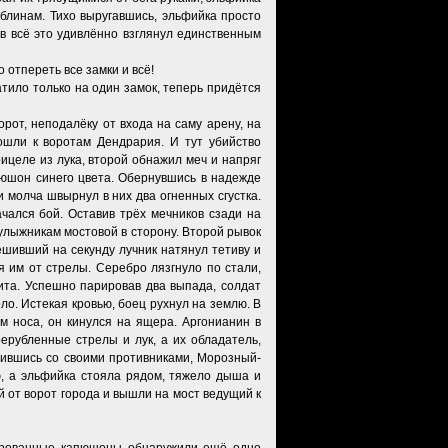
облинам. Тихо выругавшись, эльфийка просто
ев всё это удивлённо взглянул единственным
 отпереть все замки и всё!
атило только на один замок, теперь придётся
рот, неподалёку от входа на саму арену, на
ошли к воротам Дендрария. И тут убийство
ицеле из лука, второй обнажил меч и напряг
апюшон синего цвета. Обернувшись в надежде
 молча швырнул в них два огненных сгустка.
ачался бой. Оставив трёх мечников сзади на
улыжникам мостовой в сторону. Второй рывок
ешивший на секунду лучник натянул тетиву и
я им от стрелы. Серебро лязгнуло по стали,
щита. Успешно парировав два выпада, солдат
ло. Истекая кровью, боец рухнул на землю. В
м носа, он кинулся на ящера. Аргонианин в
ерубленные стрелы и лук, а их обладатель,
вившись со своими противниками, Морозный-
ю, а эльфийка стояла рядом, тяжело дыша и
й от ворот города и вышли на мост ведущий к