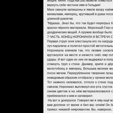
вещей. Меня тогда как раз вывели помыться.
вернуть себе честное имя в Гильдии!
Маги скинули капюшоны и явили взору наёмн
кинжалами, имперец, крутивший в руках посо
длинной рукоятке.
"Мдаааа...Знал бы, что так будет-перегрыз
красно-чёрного материала. Морозный-Глаз на
даэдрических вещей. А оружие вообще было н
7 ЧАСТЬ. КОНЕЦ НОРОНИАЛА И ВСТРЕЧА 
Первая струя огня хлестанула его по нагруд
луч паралича и полетел простой метательны
Норониала клинком так, что лезвие соско
крутанулся на месте и начисто снёс ему го
удары. И вот один из них не выдержал и попр
откинуть труп к стене. Данмер, хрипя и дё
молотобоец и имперец. Вспышка молнии вно
посох мечом. Перерубленное творение лучши
неведомым образом отобрала у орчихи молот
Тот немного оклемался, отполз к стене по
смехом, Норониал выплюнул изо рта сгусток
синим цветом и на нём материализовался с
приблизился к ним и заговорил:
-Ну вот и доигрался. Говорил же я ему ещё в
вам доспехи от магии и бил вас огнём! Он 
приказ: никакой некромантии. Вы, наверное,