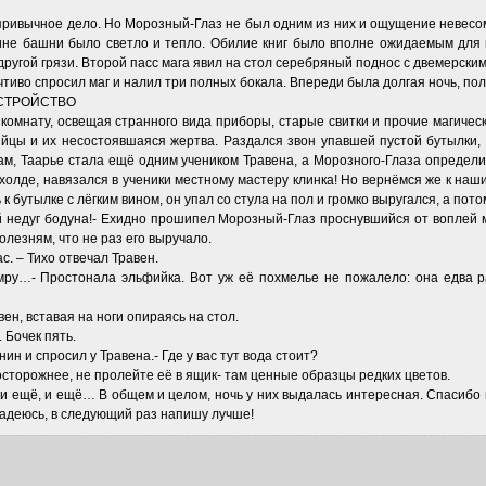
привычное дело. Но Морозный-Глаз не был одним из них и ощущение невесом
шине башни было светло и тепло. Обилие книг было вполне ожидаемым для 
 другой грязи. Второй пасс мага явил на стол серебряный поднос с двемерски
тиво спросил маг и налил три полных бокала. Впереди была долгая ночь, пол
УСТРОЙСТВО
 комнату, освещая странного вида приборы, старые свитки и прочие магичес
бийцы и их несостоявшаяся жертва. Раздался звон упавшей пустой бутылки,
шам, Таарье стала ещё одним учеником Травена, а Морозного-Глаза определ
рнхолде, навязался в ученики местному мастеру клинка! Но вернёмся же к на
к бутылке с лёгким вином, он упал со стула на пол и громко выругался, а пот
кий недуг бодуна!- Ехидно прошипел Морозный-Глаз проснувшийся от воплей м
лезням, что не раз его выручало.
с. – Тихо отвечал Травен.
ру…- Простонала эльфийка. Вот уж её похмелье не пожалело: она едва ра
ен, вставая на ноги опираясь на стол.
 Бочек пять.
ин и спросил у Травена.- Где у вас тут вода стоит?
 осторожнее, не пролейте её в ящик- там ценные образцы редких цветов.
и ещё, и ещё… В общем и целом, ночь у них выдалась интересная. Спасибо в
Надеюсь, в следующий раз напишу лучше!