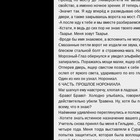
Проход по мосту до Университета не вызв
свойство, а именно ночное зрение. И теперь
-Значит так. Я иду вперёд и разведываю о
двери, а также закрываешь ворота на мост.
-А после иду к тебе и мы вместе разбираемс
-Кстати, я ведь до сих пор не знаю твоего име
-Таарье. Меня зовут Таарье.
-Вроде бы имя знакомое, а вспомнить не могу
Смазанные петли ворот не издали ни звука,
блеском стальной болт в стражника-мага. Н
Морозный-Глаз обернулся и увидел эльфийку,
запирались. Поражаясь мощи магии, ящер обы
Отперев дверь, ящер свистом позвал к себе
ослеп от яркого света, ударившего по его г
Один из них он узнал. Норониал.
6 ЧАСТЬ. ПРОШЛОЕ НОРОНИАЛА
Маг шагнул ему навстречу, хлопая в ладоши.
-Браво! Браво!- Холодно улыбаясь, говор
действительно убили Травена. Ну, хотя бы п
всему, что я знаю?
Наёмники удивлённо переглянулись и положи
-Хотите знать истинное назначение вашего 
Учитель снова принял бы меня в Гильдию... 
четыре года. Меня тогда выставляли в Сур
попытка защититься, которая была воплощ