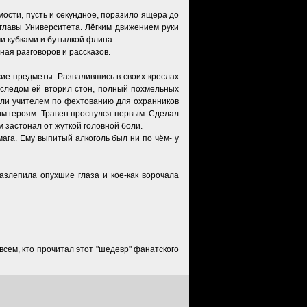
ости, пусть и секундное, поразило ящера до
главы Университета. Лёгким движением руки
ми кубками и бутылкой флина.
ная разговоров и рассказов.
кие предметы. Развалившись в своих креслах
 следом ей вторил стон, полный похмельных
или учителем по фехтованию для охранников
шим героям. Травен проснулся первым. Сделал
ом застонал от жуткой головной боли.
ага. Ему выпитый алкоголь был ни по чём- у
злепила опухшие глаза и кое-как ворочала
сем, кто прочитал этот "шедевр" фанатского