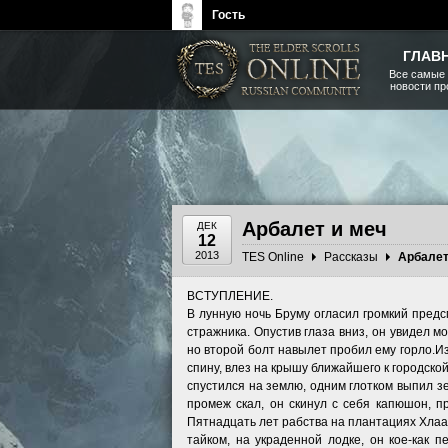
Гость
ГЛАВ
Все самые
новости п
The Elder Scrolls, Fallout,
Bethesda Softworks - статьи,
новости, дополнения
Арбалет и меч
ДЕК
12
2013
TES Online
Рассказы
Арбалет
ВСТУПЛЕНИЕ.
В лунную ночь Бруму огласил громкий предс
стражника. Опустив глаза вниз, он увидел м
но второй болт навылет пробил ему горло.И
спину, влез на крышу ближайшего к городской
спустился на землю, одним глотком выпил з
промеж скал, он скинул с себя капюшон, п
Пятнадцать лет рабства на плантациях Хлаал
тайком, на украденной лодке, он кое-как 