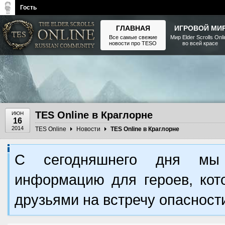
Гость
ГЛАВНАЯ
ИГРОВОЙ МИ
Все самые свежие
Мир Elder Scrolls Onl
новости про TESO
во всей красе
The Elder Scrolls, Fallout,
Bethesda Softworks - статьи,
новости, дополнения
TES Online в Краглорне
ИЮН
16
2014
TES Online
Новости
TES Online в Краглорне
С сегодняшнего дня мы 
информацию для героев, кот
друзьями на встречу опасност