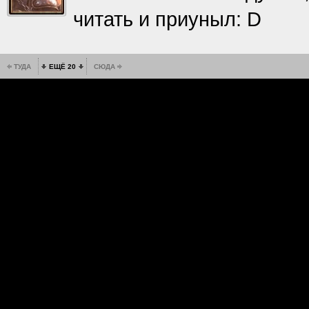
читать и приуныл: D
ТУДА
ЕЩЁ 20
СЮДА