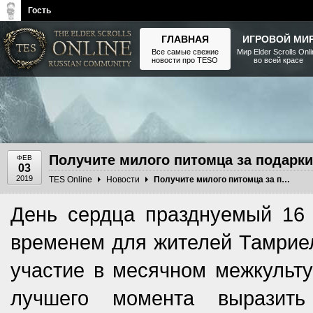
Гость
ГЛАВНАЯ
ИГРОВОЙ МИ
Все самые свежие
Мир Elder Scrolls Onl
новости про TESO
во всей красе
The Elder Scrolls, Fallout,
Bethesda Softworks - статьи,
новости, дополнения
Получите милого питомца за подарки
ФЕВ
03
2019
TES Online
Новости
Получите милого питомца за подарки из коронного магазина
День сердца празднуемый 16
временем для жителей Тамриел
участие в месячном межкульту
лучшего момента выразить