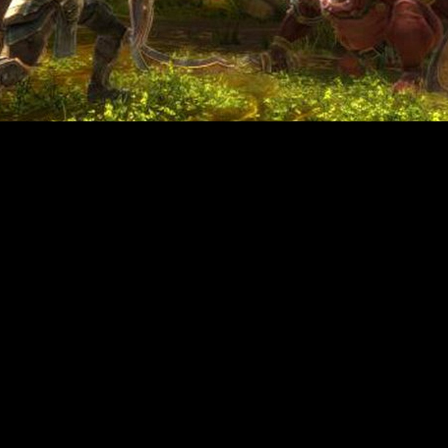
Признайте: Fable никогда не смотрелась так хорошо!
raft, TERA, Guild Wars 2, Rift, Lord of the Rings Online, EverQuest II, Fina
по KoA, так и по TES вызывает только один вопрос: "Нам что, действитель
Комментариев: