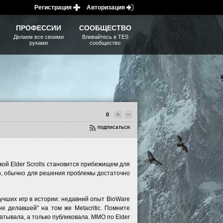
Регистрация
Авторизация
ПРОФЕССИИ
СООБЩЕСТВО
Делаем все своими
Вливайтесь в TES
руками
сообщество
0
ПОДПИСАТЬСЯ
кой Elder Scrolls становится прибежищем для
го, обычно для решения проблемы достаточно
учших игр в истории: недавний опыт BioWare
не делавшей" на том же Metacritic. Помните
атывала, а только публиковала. ММО по Elder