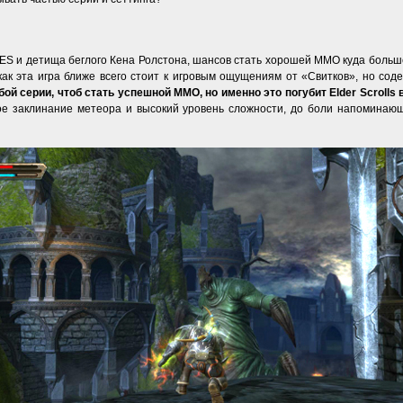
 TES и детища беглого Кена Ролстона, шансов стать хорошей ММО куда больш
у как эта игра ближе всего стоит к игровым ощущениям от «Свитков», но 
ой серии, чтоб стать успешной ММО, но именно это погубит Elder Scrolls
тое заклинание метеора и высокий уровень сложности, до боли напоминаю