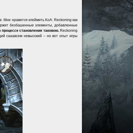
е. Мне нравится клеймить KoA: Reckoning как
содержит безбашенные элементы, добавленные
 в процессе становления таковою.
Reckoning
щий сааавсем невысокий – но вот опыт игры