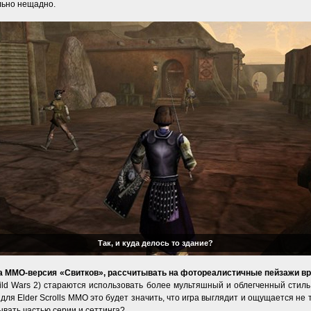
ельно нещадно.
Так, и куда делось то здание?
а ММО-версия «Свитков», рассчитывать на фотореалистичные пейзажи вр
ild Wars 2) стараются использовать более мультяшный и облегченный стиль
для Elder Scrolls MMO это будет значить, что игра выглядит и ощущается не т
ывать частью серии и сеттинга?