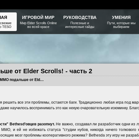
НАЯ
ИГРОВОЙ МИР
РУКОВОДСТВА
УМЕНИЯ
 свежие
Мир Elder Scrolls Online
Полезные и
Пути, которые мы
ро TESO
во всей красе
интересные гайды
выбираем
е от Elder Scrolls! - часть 2
Держите MMO подальше от Elder Scrolls! - часть 2
ся решить все эти проблемы, остаются баги. Традиционно любая игра под мар
даже научилось воспринимать это как некую очаровательную изюминку. Бла
сти" Bethesd’овцев разопнут.
Не важно, создавал ли разработчик одни из л
 ММО, и ей не избежать статуса "студии нубов, никогда ничего толкового 
носящие мозг проблемы кооперативного режима? Bethesda эту игру не разраб