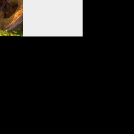
l Fantasy XIV и прочих борцов за не такую уж
но нужна еще одна фэнтезийная MMORPG?"
Участников:
Статистика
0
0