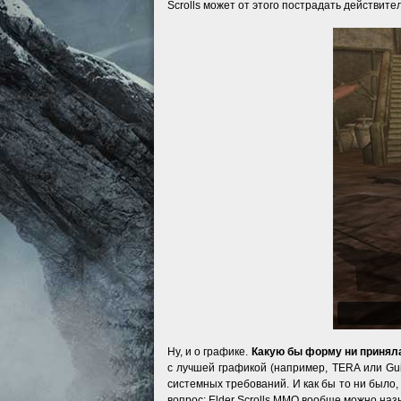
Scrolls может от этого пострадать действит
Ну, и о графике.
Какую бы форму ни принял
с лучшей графикой (например, TERA или Gu
системных требований. И как бы то ни было, 
вопрос: Elder Scrolls MMO вообще можно наз