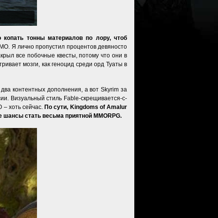
 копать тонны материалов по лору, чтоб
МО. Я лично пропустил процентов девяносто
акрыл все побочные квесты, потому что они в
тривает мозги, как геноцид среди орд Туаты в
два контентных дополнения, а вот Skyrim за
ии. Визуальный стиль Fable-скрещивается-с-
О – хоть сейчас.
По сути, Kingdoms of Amalur
се шансы стать весьма приятной MMORPG.