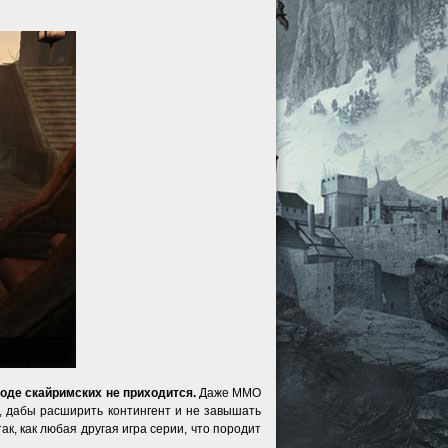
оде cкайримских не приходится.
Даже ММО
, дабы расширить контингент и не завышать
ак, как любая другая игра серии, что породит