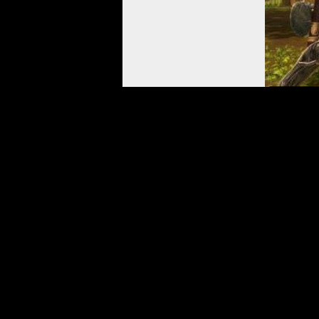
Но даже если так: при наличии World of Warc
бесконечную аудиторию, появление ММО как 
Saint Spark
Добавил
Обсуждение в комментариях