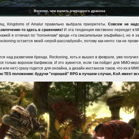
Веселее, чем валить очередного дракона
ищ, Kingdoms of Amalur правильно выбрала приоритеты.
Совсем не надо
азвлечение-то здесь в сражениях!
И эта тенденция явственно переедет в М
нажей я отличал по "погонялам" вроде «та сексапильная эльфийка»), но я з
eckoning остается моей «игрой-расслабухой», потому как ничто так не прове
тся над развитием бренда. Reckoning, хоть и вышел в феврале, уже получил 
я только ворохом багфиксов. И это аукнется, если так пойдет для ММО-верс
м или нет) сразу годится для онлайна, а дизайн инстансов таков, что их в ММ
но TES положении: будучи "хорошей" RPG в лучшем случае, KoA имеет в