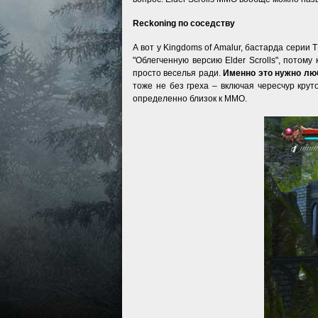
Reckoning по соседству
А вот у Kingdoms of Amalur, бастарда серии
"Облегченную версию Elder Scrolls", потом
просто веселья ради.
Именно это нужно люб
тоже не без греха – включая чересчур кру
определенно близок к ММО.