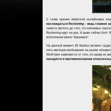
С точки зрения любителя онлайновых игр
наслаждаться Reckoning – ведь главное р
сюжета (вплоть до того, что ключевых персо
Reckoning идут на ура. И даже сейчас KoA: R
исполнении моего "воромага".
На данный момент 38 Studios активно труди
пять месяцев пребывания на рынке обзавелс
WoW (вне зависмости от того, по нраву он ва
находится в противоположном относитель