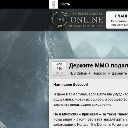
Гость
ГЛАВ
Все самые
новости п
The Elder Scrolls, Fallout,
Bethesda Softworks - статьи,
новости, дополнения
Держите MMO подальш
АПР
15
2012
TES Online
Новости
Нам нужен Довоорк!
И даже в том случае, если Bethesda умудрит
орд разнокалиберных ошибок, и сообщество 
загрузить предыдущее сохранение.
Но в MMORPG – признаем – за такие "шало
показывает - стоит Bethesda нахалтурить с
забагованную Hunted: The Demon's Forge и с