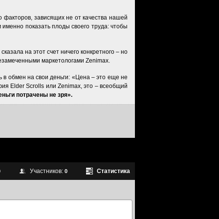
ло факторов, зависящих не от качества нашей
им именно показать плоды своего труда: чтобы
сказала на этот счет ничего конкретного – но
 незамеченными маркетологами Zenimax.
ь в обмен на свои деньги: «Цена – это еще не
ия Elder Scrolls или Zenimax, это – всеобщий
ньги потрачены не зря».
Участников:
Статистика
0
0