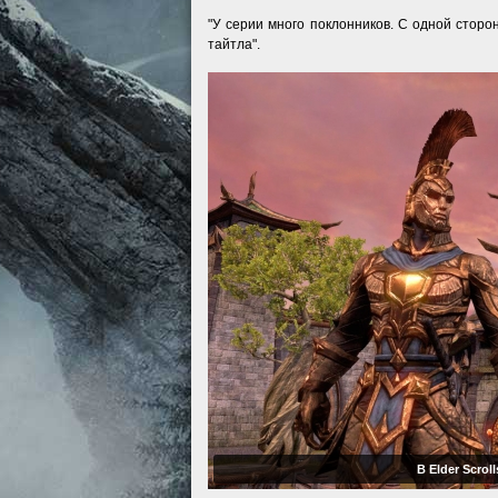
"У серии много поклонников. С одной стор
тайтла".
В Elder Scrol