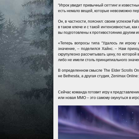
"Игрок увидит привычный сеттинг и известные
есть немало вещей, которые невозможно пер
Он, в частности, пояснил: своим успехом Fa
в таком ключе и с такой интенсивностью, как
вы подготовлены к противостоянию другим игр
«Теперь вопросы типа “Удалось ли игроку
значение, – поделился Хайнс. – Нам прихо
скрупулезно рассчитывать цену, по которой
либо не имели столь принципиального значе
В определенном смысле The Elder Scrolls On
не Bethesda, а другая студия, Zenimax Onli
Сейчас команда готовит игру к представлени
или новая ММО – это самому окунуться в игро