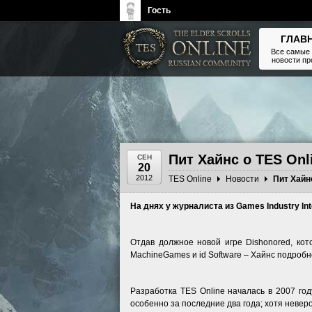
Гость
ГЛАВ
Все самые
новости п
The Elder Scrolls, Fallout,
Bethesda Softworks - статьи,
новости, дополнения
Пит Хайнс о TES Onl
СЕН
20
2012
TES Online
Новости
Пит Хайнс
На днях у журналиста из Games Industry In
Отдав должное новой игре Dishonored, ко
MachineGames и id Software – Хайнс подробно
Разработка TES Online началась в 2007 го
особенно за последние два года; хотя невер