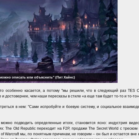
 можно описать или объяснить" (Пит Хайнс)
то особенно касается, а потому "мы решили, что в следующий раз TES O
 и достовернее, чем наши пересказы в стиле «а еще там будет то-то и то-то»
треться в нем: "Сами испробуйте и боевую систему, и социальное взаимод
 и можно подводить определенные итоги, становится ясно: индустрия вид
: The Old Republic переходит на F2P, продажи The Secret World с треском п
 of Warcraft мы, по понятным причинам, не говорим – он был и остается вне