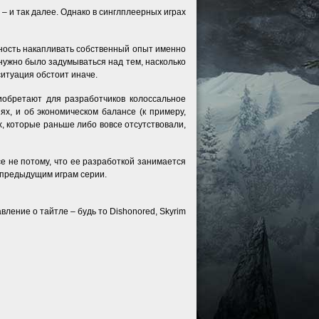
 – и так далее. Однако в синглплеерных играх
ожность накапливать собственный опыт именно
е нужно было задумываться над тем, насколько
ситуация обстоит иначе.
иобретают для разработчиков колоссальное
х, и об экономическом балансе (к примеру,
, которые раньше либо вовсе отсутствовали,
се не потому, что ее разработкой занимается
о предыдущим играм серии.
ление о тайтле – будь то Dishonored, Skyrim