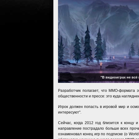
"В видеоиграх не всё
Разработчик полагает, что ММО-формата э
общественности и прессе: это куда нагляднее
Игрок должен попасть в игровой мир и осмо
интересуют".
Сейчас, когда 2012 год близится к концу
направление пострадало больше всех прочих
ознаменовал конец игр по подписке (о World