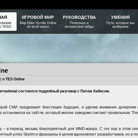
НАЯ
ИГРОВОЙ МИР
РУКОВОДСТВА
УМЕНИЯ
 свежие
Мир Elder Scrolls Online
Полезные и
Пути, которые мы
ро TESO
во всей красе
интересные гайды
выбираем
ine
 о TES Online
ternational состоялся подробный разговор с Питом Хайнсом.
торой СМИ предрекают блестящее будущее, и уделив внимание дочерним 
 остановился на тайтле, который многие заведомо считают провальным: The El
ду – в период, весьма благоприятный для ММО-жанра. С тех пор в этом сек
оятный успех Skyrim и франшизы в целом вдохновляет разработчиков, но и п