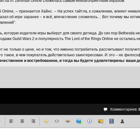
йтла от Zenimax Online сложилась самым неблагоприятным образом.
 Online, – признается Хайнс. – На успех тайтла, к сожалению, влияет нема
 сказал об игре заранее – и всё, впечатление сложилось… Вот почему мы хот
явлений".
 которую издатели игры выберут для своего детища. До сих пор Bethesda не 
дажи Guild Wars 2 и популярность The Lord of the Rings Online не остались
ет не только о цене, но и том, что именно потребитель рассчитывает получит
то такое, в чем покупатель действительно заинтересован. И это – не философ
чественное и востребованное, и тогда вы будете удовлетворены: ваши де
Комментариев: