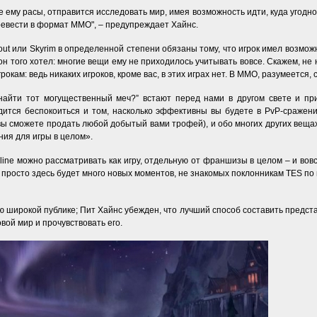
 ему расы, отправится исследовать мир, имея возможность идти, куда угодно
евести в формат ММО", – предупреждает Хайнс.
llout или Skyrim в определенной степени обязаны тому, что игрок имел возм
 он того хотел: многие вещи ему не приходилось учитывать вовсе. Скажем, н
окам: ведь никаких игроков, кроме вас, в этих играх нет. В ММО, разумеется, 
 найти тот могущественный меч?” встают перед нами в другом свете и пр
дится беспокоиться и том, насколько эффективны вы будете в PvP-сражения
 вы сможете продать любой добытый вами трофей), и обо многих других вещах
ния для игры в целом».
line можно рассматривать как игру, отдельную от франшизы в целом – и вов
ne: просто здесь будет много новых моментов, не знакомых поклонникам TES п
ю широкой публике; Пит Хайнс убежден, что лучший способ составить представ
вой мир и прочувствовать его.