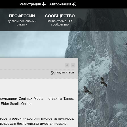
Регистрация
Авторизация
ПРОФЕССИИ
СООБЩЕСТВО
Делаем все своими
Вливайтесь в TES
руками
сообщество
ПОДПИСАТЬСЯ
компаниям Zenimax Media – студиям Tango,
der Scrolls Online.
торе игровой индустрии многое изменилось,
оводов для беспокойства имеется немало.