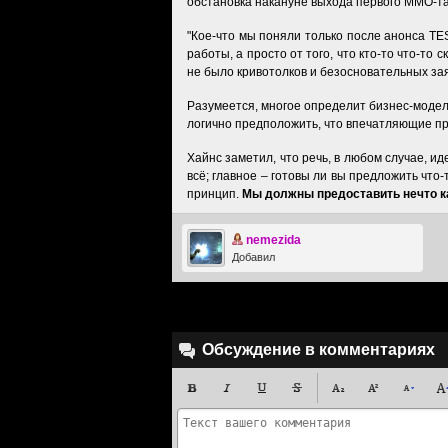
обстановка накануне выхода первого ММО-та
"Кое-что мы поняли только после анонса TES
работы, а просто от того, что кто-то что-то
не было кривотолков и безосновательных за
Разумеется, многое определит бизнес-модель,
логично предположить, что впечатляющие про
Хайнс заметил, что речь, в любом случае, ид
всё; главное – готовы ли вы предложить что-
принцип.
Мы должны предоставить нечто ка
nemezida
Добавил
Обсуждение в комментариях