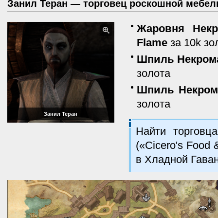
Занил Теран — торговец роскошной мебе
Жаровня Некро
Flame
за 10k зо
Шпиль Некроман
золота
Шпиль Некроман
золота
Занил Теран
Найти торгов
(«Cicero's Food 
в Хладной Гаван