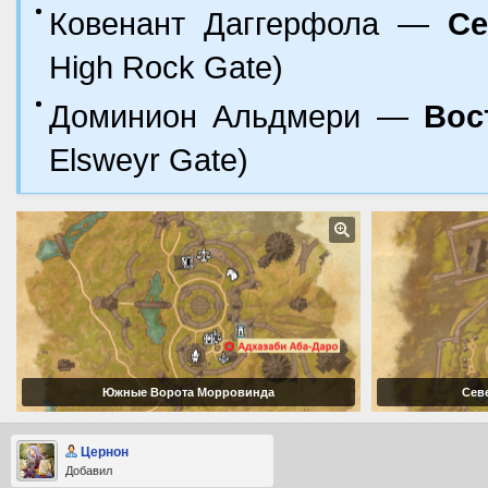
Ковенант Даггерфола —
Се
High Rock Gate)
Доминион Альдмери —
Вос
Elsweyr Gate)
Южные Ворота Морровинда
Сев
Цернон
Добавил