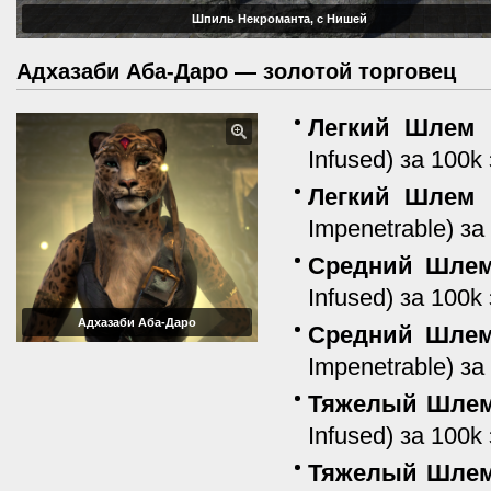
Шпиль Некроманта, с Нишей
Адхазаби Аба-Даро — золотой торговец
Легкий Шлем М
Infused) за 100k
Легкий Шлем М
Impenetrable) з
Средний Шлем 
Infused) за 100k
Адхазаби Аба-Даро
Средний Шлем 
Impenetrable) з
Тяжелый Шлем 
Infused) за 100k
Тяжелый Шлем 