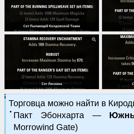
Сет Пылающей Колдовской Ткани
Сет Лесника
С
Торговца можно найти в Кирод
Пакт Эбонхарта —
Южны
Morrowind Gate)