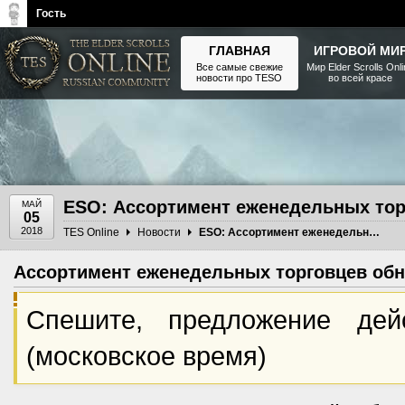
Гость
ГЛАВНАЯ
ИГРОВОЙ МИ
Все самые свежие
Мир Elder Scrolls Onl
новости про TESO
во всей красе
The Elder Scrolls, Fallout,
Bethesda Softworks - статьи,
новости, дополнения
ESO: Ассортимент еженедельных то
МАЙ
05
2018
TES Online
Новости
ESO: Ассортимент еженедельных торговцев
Ассортимент еженедельных торговцев обн
Спешите, предложение де
(московское время)