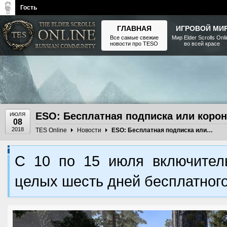
Гость
ГЛАВНАЯ
ИГРОВОЙ МИ
Все самые свежие
Мир Elder Scrolls Onl
новости про TESO
во всей красе
The Elder Scrolls, Fallout,
Bethesda Softworks - статьи,
новости, дополнения
ESO: Бесплатная подписка или коро
ИЮЛЯ
08
2018
TES Online
Новости
ESO: Бесплатная подписка или коронные ящики
С 10 по 15 июля включите
целых шесть дней бесплатного