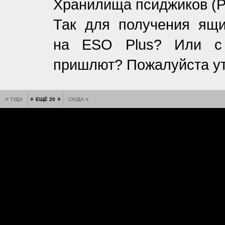
Хранилища псиджиков (Psi
Так для получения ящи
на ESO Plus? Или с 
пришлют? Пожалуйста ут
ТУДА
ЕЩЁ 20
СЮДА