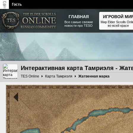
Гость
ГЛАВНАЯ
ИГРОВОЙ МИ
Все самые свежие
Мир Elder Scrolls Onl
новости про TESO
во всей красе
The Elder Scrolls, Fallout,
Bethesda Softworks - статьи,
новости, дополнения
Интерактивная карта Тамриэля - Жат
TES Online
Карта Тамриэля
Жатвенная марка