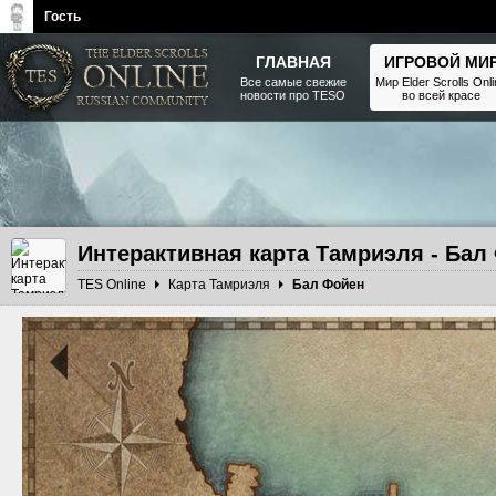
Гость
ГЛАВНАЯ
ИГРОВОЙ МИ
Все самые свежие
Мир Elder Scrolls Onl
новости про TESO
во всей красе
The Elder Scrolls, Fallout,
Bethesda Softworks - статьи,
новости, дополнения
Интерактивная карта Тамриэля - Бал
TES Online
Карта Тамриэля
Бал Фойен