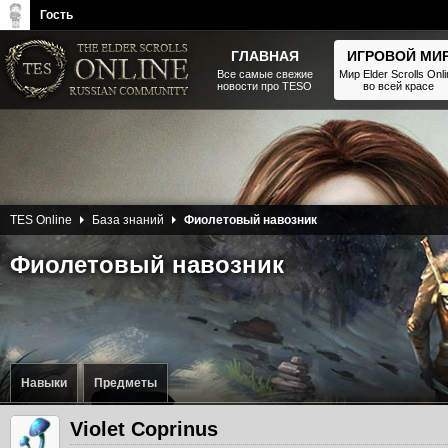
Гость
ГЛАВНАЯ
ИГРОВОЙ МИ
Все самые свежие
Мир Elder Scrolls Onl
новости про TESO
во всей красе
The Elder Scrolls, Fallout,
Bethesda Softworks - статьи,
новости, дополнения
TES Online
База знаний
Фиолетовый навозник
Фиолетовый навозник
Навыки
Предметы
Violet Coprinus