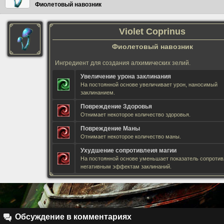
Фиолетовый навозник
Violet Coprinus
Фиолетовый навозник
Ингредиент для создания алхимических зелий.
Увеличение урона заклинания
На постоянной основе увеличивает урон, наносимый
заклинанием.
Повреждение Здоровья
Отнимает некоторое количество здоровья.
Повреждение Маны
Отнимает некоторое количество маны.
Ухудшение сопротивлеия магии
На постоянной основе уменьшает показатель сопроти
негативным эффектам заклинаний.
Обсуждение в комментариях