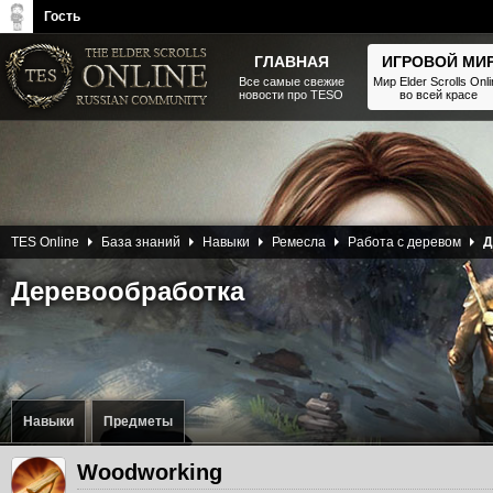
Гость
ГЛАВНАЯ
ИГРОВОЙ МИ
Все самые свежие
Мир Elder Scrolls Onl
новости про TESO
во всей красе
The Elder Scrolls, Fallout,
Bethesda Softworks - статьи,
новости, дополнения
TES Online
База знаний
Навыки
Ремесла
Работа с деревом
Д
Деревообработка
Навыки
Предметы
Woodworking