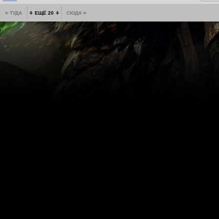
ТУДА
ЕЩЁ 20
СЮДА