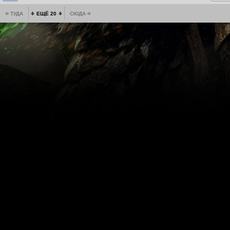
ТУДА
ЕЩЁ 20
СЮДА