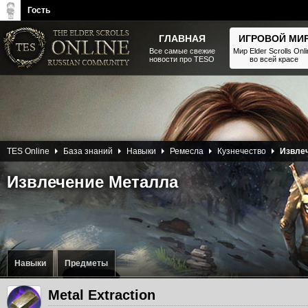
Гость
ГЛАВНАЯ
ИГРОВОЙ МИ
Все самые свежие
Мир Elder Scrolls Onl
новости про TESO
во всей красе
The Elder Scrolls, Fallout,
Bethesda Softworks - статьи,
новости, дополнения
TES Online
База знаний
Навыки
Ремесла
Кузнечество
Извле
Извлечение Металла
Навыки
Предметы
Metal Extraction