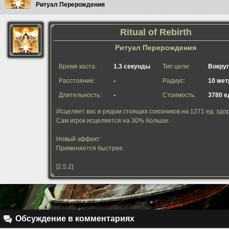
Ритуал Перерождения
Ritual of Rebirth
Ритуал Перерождения
Время каста:
1.3 секунды
Тип цели:
Вокруг
Расстояние:
-
Радиус:
10 мет
Длительность:
-
Стоимость:
3780 е
Исцеляет вас и рядом стоящих союзников на 1271 ед. здо
Сам игрок исцеляется на 30% больше.
Новый эффект:
Применяется быстрее.
[2.5.2]
Обсуждение в комментариях