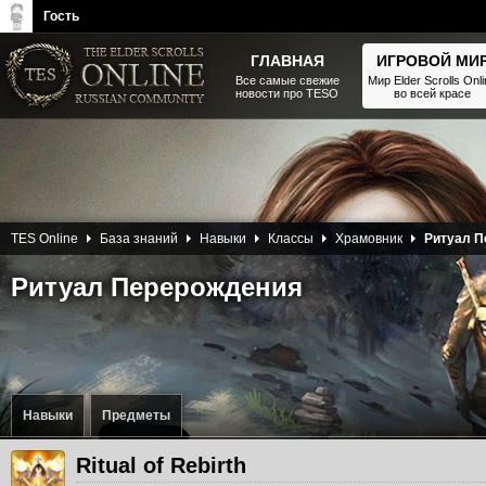
Гость
ГЛАВНАЯ
ИГРОВОЙ МИ
Все самые свежие
Мир Elder Scrolls Onl
новости про TESO
во всей красе
The Elder Scrolls, Fallout,
Bethesda Softworks - статьи,
новости, дополнения
TES Online
База знаний
Навыки
Классы
Храмовник
Ритуал П
Ритуал Перерождения
Навыки
Предметы
Ritual of Rebirth