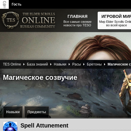
Гость
ГЛАВНАЯ
ИГРОВОЙ МИ
Все самые свежие
Мир Elder Scrolls Onl
новости про TESO
во всей красе
The Elder Scrolls, Fallout,
Bethesda Softworks - статьи,
новости, дополнения
TES Online
База знаний
Навыки
Расы
Бретоны
Магическое 
Магическое созвучие
Навыки
Предметы
Spell Attunement